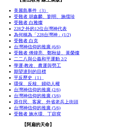
美麗島事件（3）
受難者 胡鑫麟、劉明、施儒珍
受難者 白雅燦
228之外的12位台灣神代表
為何稱為「228台灣神」(1/2)
受難者 白克
台灣神信仰的推廣 (6/6)
受難者 傅煒亮、鄭秋徒、黃榮燦
二二八與公義和平運動 2/2
學運‧教改、農運與勞工
期望達到的目標
平反歷史（1）
環保、反核、婦幼人權
台灣神信仰的推廣 (2/6)
台灣神信仰的推廣 (3/6)
原住民、客家、外省老兵上街頭
台灣神信仰的推廣 (5/6)
受難者 施水環、丁窈窕
【阿扁的天命】