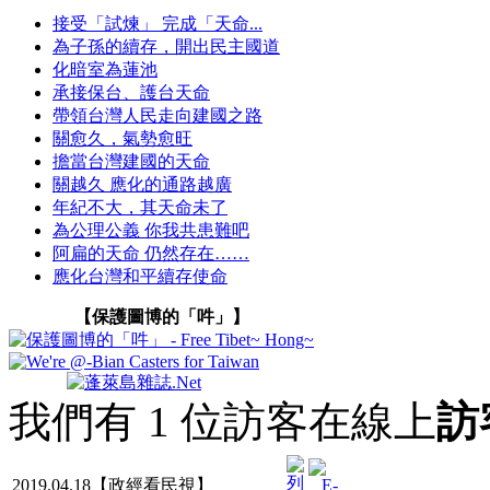
接受「試煉」 完成「天命...
為子孫的續存，開出民主國道
化暗室為蓮池
承接保台、護台天命
帶領台灣人民走向建國之路
關愈久，氣勢愈旺
擔當台灣建國的天命
關越久 應化的通路越廣
年紀不大，其天命未了
為公理公義 你我共患難吧
阿扁的天命 仍然存在……
應化台灣和平續存使命
【保護圖博的「吽」】
我們有 1 位訪客在線上
訪
2019.04.18【政經看民視】