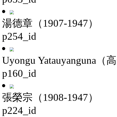
湯德章（1907-1947）
p254_id
Uyongu Yatauyanguna（
p160_id
張榮宗（1908-1947）
p224_id