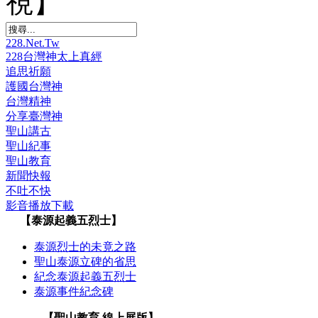
視】
228.Net.Tw
228台灣神太上真經
追思祈願
護國台灣神
台灣精神
分享臺灣神
聖山講古
聖山紀事
聖山教育
新聞快報
不吐不快
影音播放下載
【泰源起義五烈士】
泰源烈士的未竟之路
聖山泰源立碑的省思
紀念泰源起義五烈士
泰源事件紀念碑
【聖山教育 線上展版】