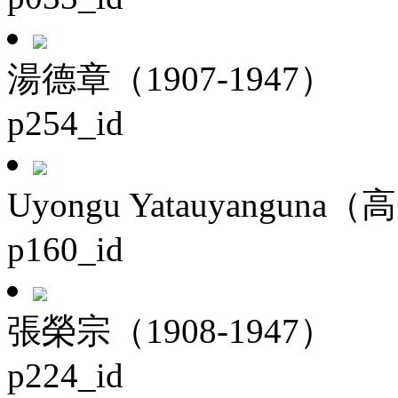
湯德章（1907-1947）
p254_id
Uyongu Yatauyanguna（
p160_id
張榮宗（1908-1947）
p224_id