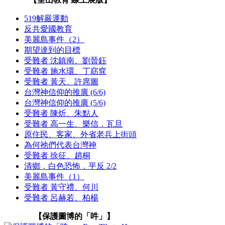
519解嚴運動
反共愛國教育
美麗島事件（2）
期望達到的目標
受難者 沈鎮南、劉晉鈺
受難者 施水環、丁窈窕
受難者 黃天、許席圖
台灣神信仰的推廣 (6/6)
台灣神信仰的推廣 (5/6)
受難者 陳炘、朱點人
受難者 高一生、樂信．瓦旦
原住民、客家、外省老兵上街頭
為何祂們代表台灣神
受難者 徐征、趙桐
清鄉．白色恐怖．平反 2/2
美麗島事件（1）
受難者 黃守禮、何川
受難者 呂赫若、柏楊
【保護圖博的「吽」】