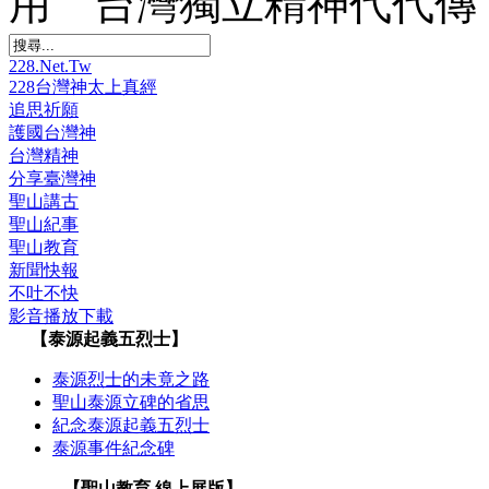
用 台灣獨立精神代代傳
228.Net.Tw
228台灣神太上真經
追思祈願
護國台灣神
台灣精神
分享臺灣神
聖山講古
聖山紀事
聖山教育
新聞快報
不吐不快
影音播放下載
【泰源起義五烈士】
泰源烈士的未竟之路
聖山泰源立碑的省思
紀念泰源起義五烈士
泰源事件紀念碑
【聖山教育 線上展版】