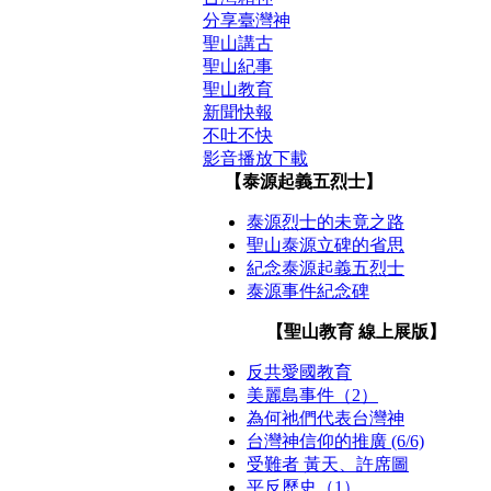
分享臺灣神
聖山講古
聖山紀事
聖山教育
新聞快報
不吐不快
影音播放下載
【泰源起義五烈士】
泰源烈士的未竟之路
聖山泰源立碑的省思
紀念泰源起義五烈士
泰源事件紀念碑
【聖山教育 線上展版】
反共愛國教育
美麗島事件（2）
為何祂們代表台灣神
台灣神信仰的推廣 (6/6)
受難者 黃天、許席圖
平反歷史（1）