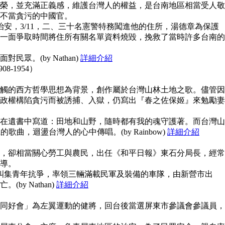
榮，並充滿正義感，維護台灣人的權益，是台南地區相當受人敬
不當貪污的中國官。
治安，3/11，二、三十名憲警特務闖進他的住所，湯德章為保護
一面爭取時間將住所有關名單資料燒毀，挽救了當時許多台南的
眾。(by Nathan)
詳細介紹
908-1954）
觸的西方哲學思想為背景，創作屬於台灣山林土地之歌。儘管因
政權構陷貪污而被誘捕、入獄，仍寫出『春之佐保姬』來勉勵妻
在遺書中寫道：田地和山野，隨時都有我的魂守護著。而台灣山
guna的歌曲，迴盪台灣人的心中傳唱。(by Rainbow)
詳細介紹
，卻相當關心勞工與農民，出任《和平日報》東石分局長，經常
導。
上糾集青年抗爭，率領三輛滿載民軍及裝備的車隊，由新營市出
y Nathan)
詳細介紹
同好會」為左翼運動的健將，回台後當選屏東市參議會參議員，