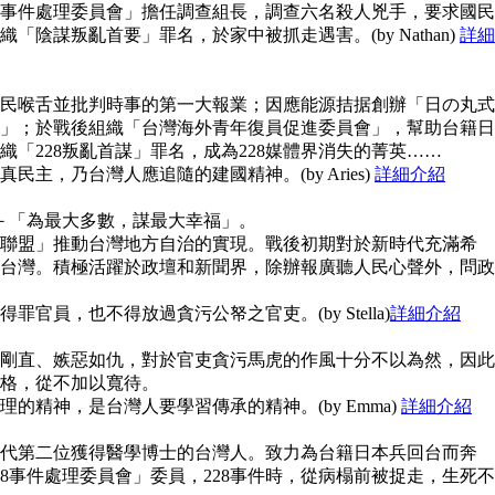
28事件處理委員會」擔任調查組長，調查六名殺人兇手，要求國民
陰謀叛亂首要」罪名，於家中被抓走遇害。(by Nathan)
詳細
民喉舌並批判時事的第一大報業；因應能源拮据創辦「日の丸式
」；於戰後組織「台灣海外青年復員促進委員會」，幫助台籍日
「228叛亂首謀」罪名，成為228媒體界消失的菁英……
主，乃台灣人應追隨的建國精神。(by Aries)
詳細介紹
念－「為最大多數，謀最大幸福」。
聯盟」推動台灣地方自治的實現。戰後初期對於新時代充滿希
台灣。積極活躍於政壇和新聞界，除辦報廣聽人民心聲外，問政
官員，也不得放過貪污公帑之官吏。(by Stella)
詳細介紹
剛直、嫉惡如仇，對於官吏貪污馬虎的作風十分不以為然，因此
格，從不加以寬待。
的精神，是台灣人要學習傳承的精神。(by Emma)
詳細介紹
代第二位獲得醫學博士的台灣人。致力為台籍日本兵回台而奔
8事件處理委員會」委員，228事件時，從病榻前被捉走，生死不