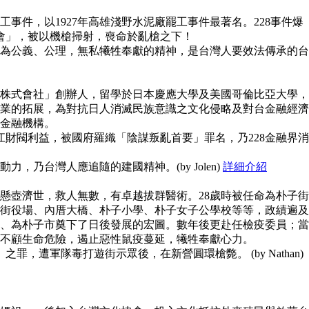
事件，以1927年高雄淺野水泥廠罷工事件最著名。228事件爆
員會」，被以機槍掃射，喪命於亂槍之下！
為公義、公理，無私犧牲奉獻的精神，是台灣人要效法傳承的台
株式會社」創辦人，留學於日本慶應大學及美國哥倫比亞大學，
業的拓展，為對抗日人消滅民族意識之文化侵略及對台金融經濟
金融機構。
江財閥利益，被國府羅織「陰謀叛亂首要」罪名，乃228金融界消
，乃台灣人應追隨的建國精神。(by Jolen)
詳細介紹
懸壺濟世，救人無數，有卓越拔群醫術。28歲時被任命為朴子街
街役場、內厝大橋、朴子小學、朴子女子公學校等等，政績遍及
、為朴子市奠下了日後發展的宏圖。數年後更赴任檢疫委員；當
不顧生命危險，遏止惡性鼠疫蔓延，犧牲奉獻心力。
之罪，遭軍隊毒打遊街示眾後，在新營圓環槍斃。 (by Nathan)