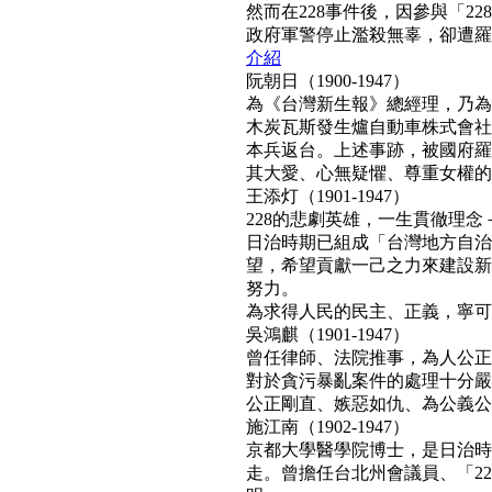
然而在228事件後，因參與「2
政府軍警停止濫殺無辜，卻遭羅織「
介紹
阮朝日（1900-1947）
為《台灣新生報》總經理，乃為
木炭瓦斯發生爐自動車株式會社
本兵返台。上述事跡，被國府羅織
其大愛、心無疑懼、尊重女權的真民
王添灯（1901-1947）
228的悲劇英雄，一生貫徹理
日治時期已組成「台灣地方自治
望，希望貢獻一己之力來建設新
努力。
為求得人民的民主、正義，寧可得罪
吳鴻麒（1901-1947）
曾任律師、法院推事，為人公正
對於貪污暴亂案件的處理十分嚴
公正剛直、嫉惡如仇、為公義公理
施江南（1902-1947）
京都大學醫學院博士，是日治時
走。曾擔任台北州會議員、「22