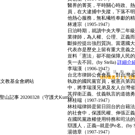
醫界的菁英，平時關心時政、熱心
員，在大逮捕中失蹤，下落不明
他熱心服務，無私犧牲奉獻的精神
林連宗（1905-1947）
日治時期，就讀中央大學二年級
業律師，為人權、公理、正義而
斷操控提出強烈質詢。當選國大
代表亦是歷史上留有重大意義之
豈料「憲法」卻不能保障人民的
失一去不回。(by Stella)
詳細介
李瑞漢（1906-1947）
淨 山 活 動 ‧ 
台北市律師公會會長，對台灣省
信仰建國２２８‧追
執政的國民黨官員，被憲兵第四
中，將李瑞漢兄弟及友人台灣省
其捍衛正義、仗義執言的道德勇氣，
聖山記事 20200328（守護犬Kumo)
林桂端（1907-1947）
林桂端律師是留日回台的台籍法
的社會中，保護民權、伸張正義
在國民黨政權使用特務和司法的
辯護人，正義─就是伊e名。(by Su
湯德章（1907-1947）