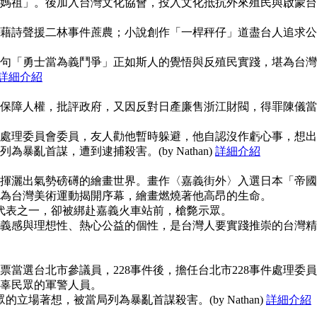
媽祖」。後加入台灣文化協會，投入文化抵抗外來殖民與啟蒙台
藉詩聲援二林事件蔗農；小說創作「一桿秤仔」道盡台人追求公
句「勇士當為義鬥爭」正如斯人的覺悟與反殖民實踐，堪為台灣
詳細介紹
保障人權，批評政府，又因反對日產廉售浙江財閥，得罪陳儀當
事件處理委員會委員，友人勸他暫時躲避，他自認沒作虧心事，想出
暴亂首謀，遭到逮捕殺害。(by Nathan)
詳細介紹
揮灑出氣勢磅礡的繪畫世界。畫作〈嘉義街外〉入選日本「帝國
為台灣美術運動揭開序幕，繪畫燃燒著他高昂的生命。
使代表之一，卻被綁赴嘉義火車站前，槍斃示眾。
義感與理想性、熱心公益的個性，是台灣人要實踐推崇的台灣精
當選台北市參議員，228事件後，擔任台北市228事件處理委員
辜民眾的軍警人員。
的立場著想，被當局列為暴亂首謀殺害。(by Nathan)
詳細介紹