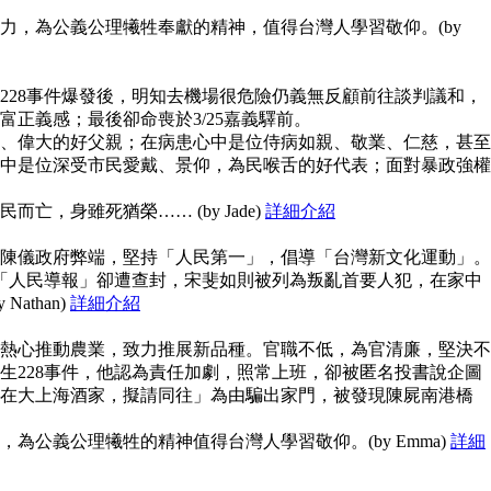
力，為公義公理犧牲奉獻的精神，值得台灣人學習敬仰。(by
228事件爆發後，明知去機場很危險仍義無反顧前往談判議和，
富正義感；最後卻命喪於3/25嘉義驛前。
、偉大的好父親；在病患心中是位侍病如親、敬業、仁慈，甚至
中是位深受市民愛戴、景仰，為民喉舌的好代表；面對暴政強權
亡，身雖死猶榮…… (by Jade)
詳細介紹
陳儀政府弊端，堅持「人民第一」，倡導「台灣新文化運動」。
但「人民導報」卻遭查封，宋斐如則被列為叛亂首要人犯，在家中
athan)
詳細介紹
熱心推動農業，致力推展新品種。官職不低，為官清廉，堅決不
生228事件，他認為責任加劇，照常上班，卻被匿名投書說企圖
在大上海酒家，擬請同往」為由騙出家門，被發現陳屍南港橋
為公義公理犧牲的精神值得台灣人學習敬仰。(by Emma)
詳細