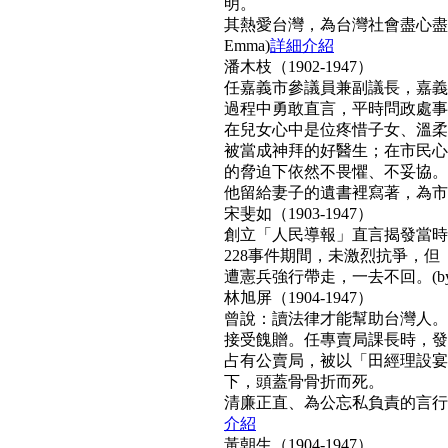
明。
其熱愛台灣，為台灣社會盡心盡
Emma)
詳細介紹
潘木枝（1902-1947）
任嘉義市參議員兼副議長，嘉義
過程中勇敢直言，平時問政處事
在兒女心中是位疼惜子女、溫柔
被當成神拜的好醫生；在市民心
的脅迫下依然不畏懼、不妥協。
他留給妻子的遺書裡寫著，為市民而
宋斐如（1903-1947）
創立「人民導報」直言揭發當時
228事件期間，未激烈抗爭，
遭憲兵強行帶走，一去不回。(by N
林旭屏（1904-1947）
曾說：讀法律才能幫助台灣人。
接受餽贈。任專賣局課長時，發
占有公賣局，被以「田經理設宴
下，頭蓋骨骨折而死。
清廉正直、為公忘私負責的言行，
介紹
黃朝生（1904-1947）