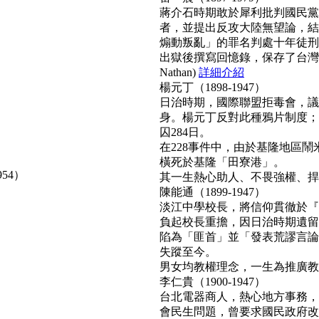
蔣介石時期敢於犀利批判國民黨
者，並提出反攻大陸無望論，結
煽動叛亂」的罪名判處十年徒刑
出獄後撰寫回憶錄，保存了台灣
Nathan)
詳細介紹
楊元丁（1898-1947）
日治時期，國際聯盟拒毒會，議
身。楊元丁反對此種鴉片制度；
囚284日。
在228事件中，由於基隆地區
橫死於基隆「田寮港」。
954）
其一生熱心助人、不畏強權、捍衛正
陳能通（1899-1947）
淡江中學校長，將信仰貫徹於『
負起校長重擔，因日治時期遺留
陷為「匪首」並「發表荒謬言論
失蹤至今。
男女均教權理念，一生為推廣教育無
李仁貴（1900-1947）
台北電器商人，熱心地方事務，
會民生問題，曾要求國民政府改