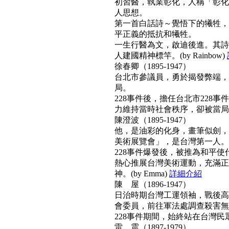
初習醫，執業彰化，人稱「彰化
人思想。
第一首白話詩～覺悟下的犧牲，
平正義的抵抗和犧牲。
一生行醫為文，啟迪後進。其詩
人建國精神標竿。(by Rainbow)
徐春卿（1895-1947）
台北市參議員，勇於揭發弊端，
局。
228事件後，擔任台北市228
力維持當時社會秩序，卻被當局列為
陳澄波（1895-1947）
他，是油彩的化身，畫筆似劍，
美術展覽會」，是台灣第一人。
228事件爆發後，被推為和平
熱心推展台灣美術運動，充滿正
神。(by Emma)
詳細介紹
陳 屋（1896-1947）
日治時期台灣工運領袖，戰後高票
會委員，前往軍法處調查殺害無
228事件期間，始終站在台灣民眾
雷 震（1897-1979）