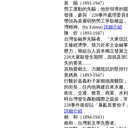
黃 賜（1891-1947）
勞工運動的先驅，他所領導的罷工
發後，參與「228事件處理委
帶頭為基層弱勢勞工爭取權益，
灣精神。(by Emma)
詳細介紹
陳 炘（1893-1947）
台灣金融界先驅者、「大東信託
主修經濟學。致力於本土金融事
壓力，籌組台人資本獨立發展之
228大屠殺發生期間，因損及浙
失的菁英……
其熱愛鄉土、力圖抵抗的堅持行動力
黃媽典（1893-1947）
行醫於嘉義朴子家鄉德壽醫院，
的街長，任內他興建自來水廠、
衛生、交通、教育、商業、水利
時台灣發生轟動國際之瘟疫，常
228事件後卻以「暴亂首要份子」
詳細介紹
賴 和（1894-1943）
賴和，台灣新文學先覺者。