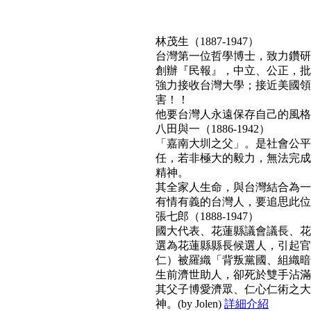
林茂生（1887-1947）
台灣第一位哲學博士，致力鑽研
創辦『民報』，中立、公正，批
強力接收台灣大學；接近美國領
害！！
他要台灣人永遠保存自己的風格與文
八田與一（1886-1942）
「嘉南大圳之父」。是社會公平
任，若非極大的毅力，無法完成
精神。
其全家人生命，與台灣結合為一
有情有義的台灣人，要追思此位真正利
張七郎（1888-1947）
國大代表、花蓮縣議會議長、花
選為花蓮縣縣長候選人，引起官
仁）被羅織「背叛黨國、組織暗
生前濟世助人，卻死於雙手沾滿
其父子博愛濟眾、仁心仁術之大
神。(by Jolen)
詳細介紹