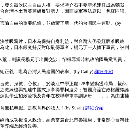
，發文鼓吹民主自由人權，要求蔣介石不要尋求連任成為獨裁
合台灣本土菁英籌組反對勢力，因而被軍事法庭以「包庇匪諜、
。
言論自由的重要紀錄，並啟蒙了新一代的台灣民主運動。(by
決禁吸鴉片，日本為保持自身利益，對台灣人仍發紅牌准吸終
為此，日本嚴究持反對印刷傳單者，楊元丁一人擔下重責，被判
鬧米荒，副議長楊元丁出面交涉，卻得罪當時執政的國民黨官員，
義，堪為台灣人民建國的表率。(by Cathy)
詳細介紹
言教、身教、心教』，於淡江中學正處228事變動盪時局，毅然
之教練槍與拒建中國式涼亭得罪柯遠芬；被國府流亡政權羅織誣
煽動學生招致流氓及青年在校舉辦軍事訓練班……。」為由逮捕
私奉獻。是教育界的牧人！(by Susan)
詳細介紹
經商成功後投入政治，高票當選台北市參議員，非常關心台灣社
革弊端及經濟改善。