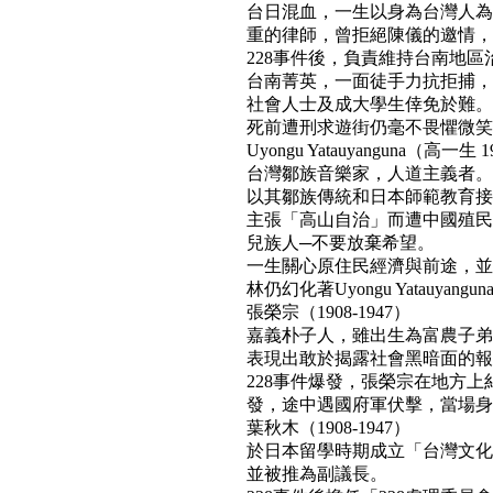
台日混血，一生以身為台灣人為
重的律師，曾拒絕陳儀的邀情，
228事件後，負責維持台南地區
台南菁英，一面徒手力抗拒捕，
社會人士及成大學生倖免於難。
死前遭刑求遊街仍毫不畏懼微笑面對民
Uyongu Yatauyanguna（高一生 1
台灣鄒族音樂家，人道主義者。
以其鄒族傳統和日本師範教育接
主張「高山自治」而遭中國殖民
兒族人─不要放棄希望。
一生關心原住民經濟與前途，並
林仍幻化著Uyongu Yatauyan
張榮宗（1908-1947）
嘉義朴子人，雖出生為富農子弟
表現出敢於揭露社會黑暗面的報
228事件爆發，張榮宗在地方
發，途中遇國府軍伏擊，當場身亡。(b
葉秋木（1908-1947）
於日本留學時期成立「台灣文化
並被推為副議長。