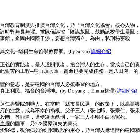
台灣教育制度與推廣台灣文化，乃『台灣文化協會』核心人物，
評時弊無畏無懼。被陳儀誣控「陰謀叛亂，鼓動該校學生暴亂；
事館，企圖由國際干涉，妄想台灣獨立」為由，私刑秘密殺
化─堪稱生命哲學教育家。(by Susan)
詳細介紹
正義的實踐者，是人道關懷者，把台灣人的生存，當成自己的責
此艱苦的工程─烏山頭水庫，賣命也要完成任務，是八田與一的
體的意志，是要建國的台灣人必須學習的地方。
民、福台的台灣神。(by Dr. yang ，Emma整理)
詳細介紹
蓮仁壽醫院創辦人。在當時「縣市長民選」的政策下，以高票獲
府的注意，成為不幸的禍根。父子三人（張七郎、張宗仁、張果
殺團」等罪名，遭受凌虐酷刑，一家三人不明不白地冤死。
血腥的國軍…乃228醫界消失的菁英。
愛醫德，視治病如治理國政般的用心，乃台灣人應追隨的建國精