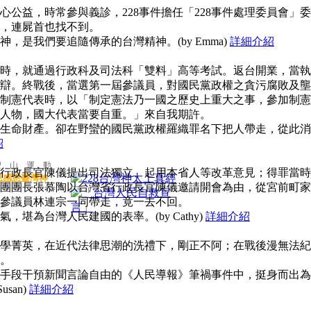
公益，時常參與義診，228事件擔任「228事件處理委員會」委
，連屍首也找不到。
，是我們要追隨傳承的台灣精神。(by Emma)
詳細介紹
時，就通過行政科及司法科「雙料」高等考試。返台開業，當執
辯。終戰後，當選第一屆參議員，對國民黨政權之貪污腐敗及壟
制憲代表時，以「制定憲法乃一國之歷史上重大之事，參加制憲
人物，國大代表當要自重。」來自我期許。
生命財產。卻在野蠻的國民黨政權羅織罪名下把人帶走，從此消
紹
聖 山 運 動
行政長官陳儀提出司法獨立、起用本省人等改革意見；得罪當時
思感恩臺灣神
團團長張慕陶以台灣省行政長官陳儀邀請開會為由，從宮前町家
參議員林連宗一同帶走，竟一去不回。
堪為台灣人民建國的表率。(by Cathy)
詳細介紹
學菁英，在近代法律思潮的洗禮下，剛正不阿；在戰後漫無法紀
。
手段干預新聞言論自由的《人民導報》筆禍事件中，挺身而出為
san)
詳細介紹