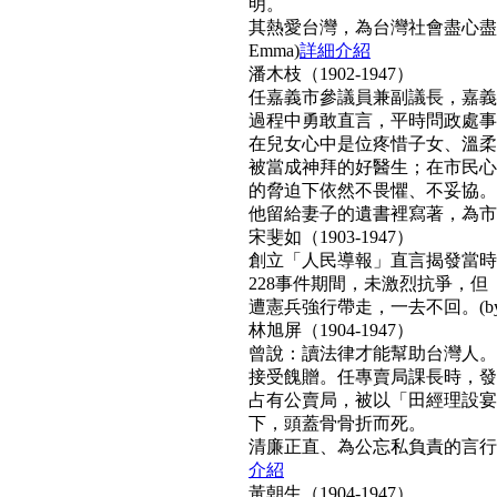
明。
其熱愛台灣，為台灣社會盡心盡
Emma)
詳細介紹
潘木枝（1902-1947）
任嘉義市參議員兼副議長，嘉義
過程中勇敢直言，平時問政處事
在兒女心中是位疼惜子女、溫柔
被當成神拜的好醫生；在市民心
的脅迫下依然不畏懼、不妥協。
他留給妻子的遺書裡寫著，為市民而
宋斐如（1903-1947）
創立「人民導報」直言揭發當時
228事件期間，未激烈抗爭，
遭憲兵強行帶走，一去不回。(by N
林旭屏（1904-1947）
曾說：讀法律才能幫助台灣人。
接受餽贈。任專賣局課長時，發
占有公賣局，被以「田經理設宴
下，頭蓋骨骨折而死。
清廉正直、為公忘私負責的言行，
介紹
黃朝生（1904-1947）