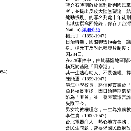
蔣介石時期敢於犀利批判國民黨
者，並提出反攻大陸無望論，結
煽動叛亂」的罪名判處十年徒刑
出獄後撰寫回憶錄，保存了台灣
Nathan)
詳細介紹
楊元丁（1898-1947）
日治時期，國際聯盟拒毒會，議
身。楊元丁反對此種鴉片制度；
囚284日。
在228事件中，由於基隆地區
橫死於基隆「田寮港」。
954）
其一生熱心助人、不畏強權、捍衛正
陳能通（1899-1947）
淡江中學校長，將信仰貫徹於『
負起校長重擔，因日治時期遺留
陷為「匪首」並「發表荒謬言論
失蹤至今。
男女均教權理念，一生為推廣教育無
李仁貴（1900-1947）
台北電器商人，熱心地方事務，
會民生問題，曾要求國民政府改