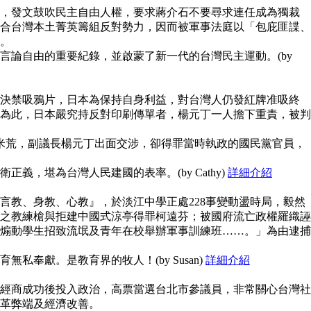
，發文鼓吹民主自由人權，要求蔣介石不要尋求連任成為獨裁
合台灣本土菁英籌組反對勢力，因而被軍事法庭以「包庇匪諜、
。
言論自由的重要紀錄，並啟蒙了新一代的台灣民主運動。(by
決禁吸鴉片，日本為保持自身利益，對台灣人仍發紅牌准吸終
為此，日本嚴究持反對印刷傳單者，楊元丁一人擔下重責，被判
鬧米荒，副議長楊元丁出面交涉，卻得罪當時執政的國民黨官員，
義，堪為台灣人民建國的表率。(by Cathy)
詳細介紹
言教、身教、心教』，於淡江中學正處228事變動盪時局，毅然
之教練槍與拒建中國式涼亭得罪柯遠芬；被國府流亡政權羅織誣
煽動學生招致流氓及青年在校舉辦軍事訓練班……。」為由逮捕
私奉獻。是教育界的牧人！(by Susan)
詳細介紹
經商成功後投入政治，高票當選台北市參議員，非常關心台灣社
革弊端及經濟改善。