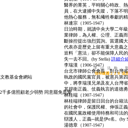
醫界的菁英，平時關心時政、熱心
員，在大逮捕中失蹤，下落不明
他熱心服務，無私犧牲奉獻的精神
林連宗（1905-1947）
日治時期，就讀中央大學二年級
業律師，為人權、公理、正義而
斷操控提出強烈質詢。當選國大
代表亦是歷史上留有重大意義之
豈料「憲法」卻不能保障人民的
失一去不回。(by Stella)
詳細介
李瑞漢（1906-1947）
淨 山 活 動 ‧ 
台北市律師公會會長，對台灣省
信仰建國２２８‧追
執政的國民黨官員，被憲兵第四
中，將李瑞漢兄弟及友人台灣省
其捍衛正義、仗義執言的道德勇氣，
2千多億照顧老少弱勢 同意罷免是愛
林桂端（1907-1947）
林桂端律師是留日回台的台籍法
的社會中，保護民權、伸張正義
在國民黨政權使用特務和司法的
辯護人，正義─就是伊e名。(by Su
湯德章（1907-1947）