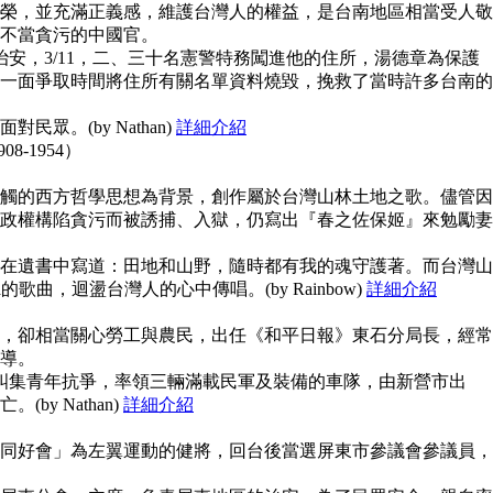
榮，並充滿正義感，維護台灣人的權益，是台南地區相當受人敬
不當貪污的中國官。
治安，3/11，二、三十名憲警特務闖進他的住所，湯德章為保護
一面爭取時間將住所有關名單資料燒毀，挽救了當時許多台南的
眾。(by Nathan)
詳細介紹
908-1954）
觸的西方哲學思想為背景，創作屬於台灣山林土地之歌。儘管因
政權構陷貪污而被誘捕、入獄，仍寫出『春之佐保姬』來勉勵妻
在遺書中寫道：田地和山野，隨時都有我的魂守護著。而台灣山
guna的歌曲，迴盪台灣人的心中傳唱。(by Rainbow)
詳細介紹
，卻相當關心勞工與農民，出任《和平日報》東石分局長，經常
導。
上糾集青年抗爭，率領三輛滿載民軍及裝備的車隊，由新營市出
y Nathan)
詳細介紹
同好會」為左翼運動的健將，回台後當選屏東市參議會參議員，