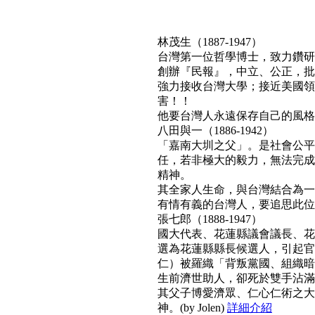
林茂生（1887-1947）
台灣第一位哲學博士，致力鑽研
創辦『民報』，中立、公正，批
強力接收台灣大學；接近美國領
害！！
他要台灣人永遠保存自己的風格與文
八田與一（1886-1942）
「嘉南大圳之父」。是社會公平
任，若非極大的毅力，無法完成
精神。
其全家人生命，與台灣結合為一
有情有義的台灣人，要追思此位真正利
張七郎（1888-1947）
國大代表、花蓮縣議會議長、花
選為花蓮縣縣長候選人，引起官
仁）被羅織「背叛黨國、組織暗
生前濟世助人，卻死於雙手沾滿
其父子博愛濟眾、仁心仁術之大
神。(by Jolen)
詳細介紹