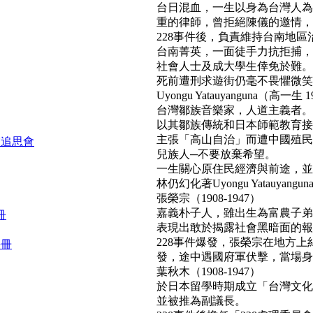
台日混血，一生以身為台灣人為
重的律師，曾拒絕陳儀的邀情，
228事件後，負責維持台南地區
台南菁英，一面徒手力抗拒捕，
社會人士及成大學生倖免於難。
死前遭刑求遊街仍毫不畏懼微笑面對民
Uyongu Yatauyanguna（高一生 1
台灣鄒族音樂家，人道主義者。
以其鄒族傳統和日本師範教育接
主張「高山自治」而遭中國殖民
靈追思會
兒族人─不要放棄希望。
一生關心原住民經濟與前途，並
林仍幻化著Uyongu Yatauyan
張榮宗（1908-1947）
嘉義朴子人，雖出生為富農子弟
冊
表現出敢於揭露社會黑暗面的報
228事件爆發，張榮宗在地方
手冊
發，途中遇國府軍伏擊，當場身亡。(b
葉秋木（1908-1947）
於日本留學時期成立「台灣文化
並被推為副議長。