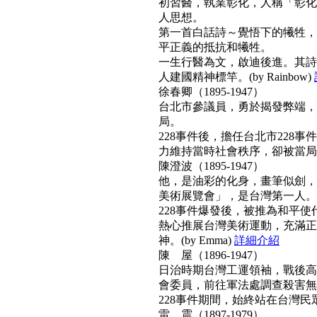
初習醫，執業彰化，人稱「彰化
人思想。
第一首白話詩～覺悟下的犧牲，
平正義的抵抗和犧牲。
一生行醫為文，啟迪後進。其詩
人建國精神標竿。(by Rainbow)
徐春卿（1895-1947）
台北市參議員，勇於揭發弊端，
局。
228事件後，擔任台北市228
力維持當時社會秩序，卻被當局列為
陳澄波（1895-1947）
他，是油彩的化身，畫筆似劍，
美術展覽會」，是台灣第一人。
228事件爆發後，被推為和平
熱心推展台灣美術運動，充滿正
神。(by Emma)
詳細介紹
陳 屋（1896-1947）
日治時期台灣工運領袖，戰後高票
會委員，前往軍法處調查殺害無
228事件期間，始終站在台灣民眾
雷 震（1897-1979）