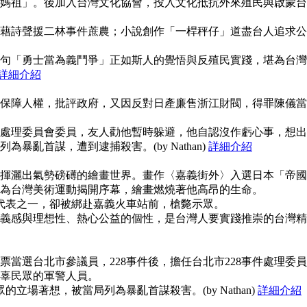
媽祖」。後加入台灣文化協會，投入文化抵抗外來殖民與啟蒙台
藉詩聲援二林事件蔗農；小說創作「一桿秤仔」道盡台人追求公
句「勇士當為義鬥爭」正如斯人的覺悟與反殖民實踐，堪為台灣
詳細介紹
保障人權，批評政府，又因反對日產廉售浙江財閥，得罪陳儀當
事件處理委員會委員，友人勸他暫時躲避，他自認沒作虧心事，想出
暴亂首謀，遭到逮捕殺害。(by Nathan)
詳細介紹
揮灑出氣勢磅礡的繪畫世界。畫作〈嘉義街外〉入選日本「帝國
為台灣美術運動揭開序幕，繪畫燃燒著他高昂的生命。
使代表之一，卻被綁赴嘉義火車站前，槍斃示眾。
義感與理想性、熱心公益的個性，是台灣人要實踐推崇的台灣精
當選台北市參議員，228事件後，擔任台北市228事件處理委員
辜民眾的軍警人員。
的立場著想，被當局列為暴亂首謀殺害。(by Nathan)
詳細介紹