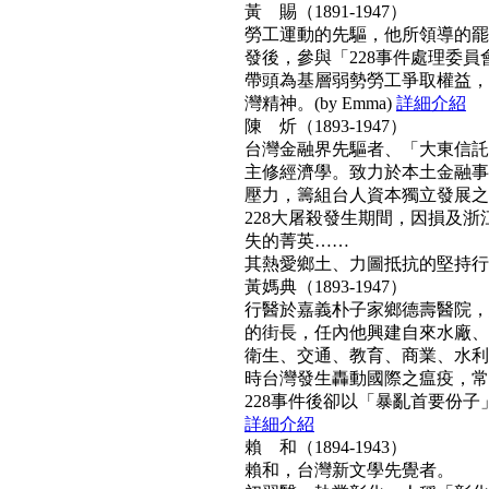
黃 賜（1891-1947）
勞工運動的先驅，他所領導的罷工
發後，參與「228事件處理委
帶頭為基層弱勢勞工爭取權益，
灣精神。(by Emma)
詳細介紹
陳 炘（1893-1947）
台灣金融界先驅者、「大東信託
主修經濟學。致力於本土金融事
壓力，籌組台人資本獨立發展之
228大屠殺發生期間，因損及浙
失的菁英……
其熱愛鄉土、力圖抵抗的堅持行動力
黃媽典（1893-1947）
行醫於嘉義朴子家鄉德壽醫院，
的街長，任內他興建自來水廠、
衛生、交通、教育、商業、水利
時台灣發生轟動國際之瘟疫，常
228事件後卻以「暴亂首要份子」
詳細介紹
賴 和（1894-1943）
賴和，台灣新文學先覺者。