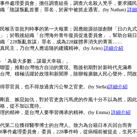
28事件處理委員會」擔任調查組長，調查六名殺人兇手，要求國民
陰謀叛亂首要」罪名，於家中被抓走遇害。(by Nathan)
詳細
民喉舌並批判時事的第一大報業；因應能源拮据創辦「日の丸式
」；於戰後組織「台灣海外青年復員促進委員會」，幫助台籍日
「228叛亂首謀」罪名，成為228媒體界消失的菁英……
主，乃台灣人應追隨的建國精神。(by Aries)
詳細介紹
念－「為最大多數，謀最大幸福」。
聯盟」推動台灣地方自治的實現。戰後初期對於新時代充滿希
台灣。積極活躍於政壇和新聞界，除辦報廣聽人民心聲外，問政
官員，也不得放過貪污公帑之官吏。(by Stella)
詳細介紹
剛直、嫉惡如仇，對於官吏貪污馬虎的作風十分不以為然，因此
格，從不加以寬待。
的精神，是台灣人要學習傳承的精神。(by Emma)
詳細介紹
代第二位獲得醫學博士的台灣人。致力為台籍日本兵回台而奔
8事件處理委員會」委員，228事件時，從病榻前被捉走，生死不