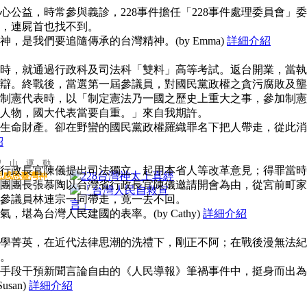
公益，時常參與義診，228事件擔任「228事件處理委員會」委
，連屍首也找不到。
，是我們要追隨傳承的台灣精神。(by Emma)
詳細介紹
時，就通過行政科及司法科「雙料」高等考試。返台開業，當執
辯。終戰後，當選第一屆參議員，對國民黨政權之貪污腐敗及壟
制憲代表時，以「制定憲法乃一國之歷史上重大之事，參加制憲
人物，國大代表當要自重。」來自我期許。
生命財產。卻在野蠻的國民黨政權羅織罪名下把人帶走，從此消
紹
聖 山 運 動
行政長官陳儀提出司法獨立、起用本省人等改革意見；得罪當時
思感恩臺灣神
團團長張慕陶以台灣省行政長官陳儀邀請開會為由，從宮前町家
參議員林連宗一同帶走，竟一去不回。
堪為台灣人民建國的表率。(by Cathy)
詳細介紹
學菁英，在近代法律思潮的洗禮下，剛正不阿；在戰後漫無法紀
。
手段干預新聞言論自由的《人民導報》筆禍事件中，挺身而出為
san)
詳細介紹