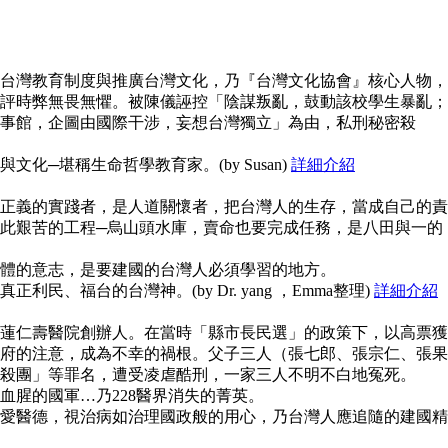
台灣教育制度與推廣台灣文化，乃『台灣文化協會』核心人物，
評時弊無畏無懼。被陳儀誣控「陰謀叛亂，鼓動該校學生暴亂；
事館，企圖由國際干涉，妄想台灣獨立」為由，私刑秘密殺
化─堪稱生命哲學教育家。(by Susan)
詳細介紹
正義的實踐者，是人道關懷者，把台灣人的生存，當成自己的責
此艱苦的工程─烏山頭水庫，賣命也要完成任務，是八田與一的
體的意志，是要建國的台灣人必須學習的地方。
民、福台的台灣神。(by Dr. yang ，Emma整理)
詳細介紹
蓮仁壽醫院創辦人。在當時「縣市長民選」的政策下，以高票獲
府的注意，成為不幸的禍根。父子三人（張七郎、張宗仁、張果
殺團」等罪名，遭受凌虐酷刑，一家三人不明不白地冤死。
血腥的國軍…乃228醫界消失的菁英。
愛醫德，視治病如治理國政般的用心，乃台灣人應追隨的建國精