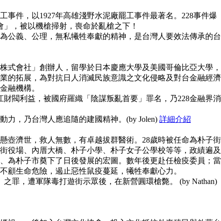
事件，以1927年高雄淺野水泥廠罷工事件最著名。228事件爆
員會」，被以機槍掃射，喪命於亂槍之下！
為公義、公理，無私犧牲奉獻的精神，是台灣人要效法傳承的台
株式會社」創辦人，留學於日本慶應大學及美國哥倫比亞大學，
業的拓展，為對抗日人消滅民族意識之文化侵略及對台金融經濟
金融機構。
江財閥利益，被國府羅織「陰謀叛亂首要」罪名，乃228金融界消
，乃台灣人應追隨的建國精神。(by Jolen)
詳細介紹
懸壺濟世，救人無數，有卓越拔群醫術。28歲時被任命為朴子街
街役場、內厝大橋、朴子小學、朴子女子公學校等等，政績遍及
、為朴子市奠下了日後發展的宏圖。數年後更赴任檢疫委員；當
不顧生命危險，遏止惡性鼠疫蔓延，犧牲奉獻心力。
之罪，遭軍隊毒打遊街示眾後，在新營圓環槍斃。 (by Nathan)