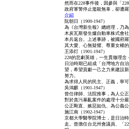
然而在228事件後，因參與「2
政府軍警停止濫殺無辜，卻遭羅織「
介紹
阮朝日（1900-1947）
為《台灣新生報》總經理，乃為
木炭瓦斯發生爐自動車株式會社
本兵返台。上述事跡，被國府羅織
其大愛、心無疑懼、尊重女權的真民
王添灯（1901-1947）
228的悲劇英雄，一生貫徹理
日治時期已組成「台灣地方自治
望，希望貢獻一己之力來建設新
努力。
為求得人民的民主、正義，寧可得罪
吳鴻麒（1901-1947）
曾任律師、法院推事，為人公正
對於貪污暴亂案件的處理十分嚴
公正剛直、嫉惡如仇、為公義公理
施江南（1902-1947）
京都大學醫學院博士，是日治時
走。曾擔任台北州會議員、「22