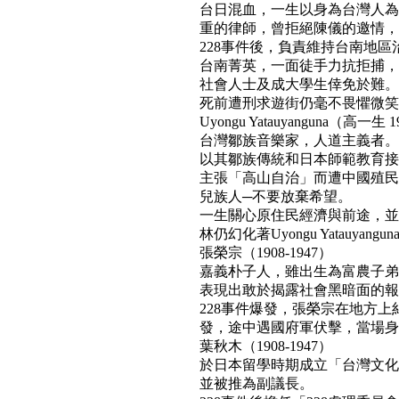
台日混血，一生以身為台灣人為
重的律師，曾拒絕陳儀的邀情，
228事件後，負責維持台南地區
台南菁英，一面徒手力抗拒捕，
社會人士及成大學生倖免於難。
死前遭刑求遊街仍毫不畏懼微笑面對民
Uyongu Yatauyanguna（高一生 1
台灣鄒族音樂家，人道主義者。
以其鄒族傳統和日本師範教育接
主張「高山自治」而遭中國殖民
兒族人─不要放棄希望。
一生關心原住民經濟與前途，並
林仍幻化著Uyongu Yatauyan
張榮宗（1908-1947）
嘉義朴子人，雖出生為富農子弟
表現出敢於揭露社會黑暗面的報
228事件爆發，張榮宗在地方
發，途中遇國府軍伏擊，當場身亡。(b
葉秋木（1908-1947）
於日本留學時期成立「台灣文化
並被推為副議長。