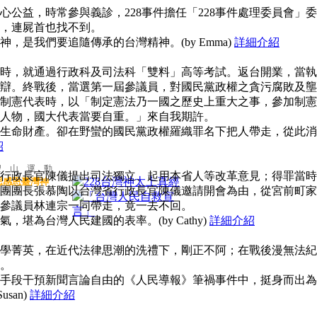
公益，時常參與義診，228事件擔任「228事件處理委員會」委
，連屍首也找不到。
，是我們要追隨傳承的台灣精神。(by Emma)
詳細介紹
時，就通過行政科及司法科「雙料」高等考試。返台開業，當執
辯。終戰後，當選第一屆參議員，對國民黨政權之貪污腐敗及壟
制憲代表時，以「制定憲法乃一國之歷史上重大之事，參加制憲
人物，國大代表當要自重。」來自我期許。
生命財產。卻在野蠻的國民黨政權羅織罪名下把人帶走，從此消
紹
聖 山 運 動
行政長官陳儀提出司法獨立、起用本省人等改革意見；得罪當時
思感恩臺灣神
團團長張慕陶以台灣省行政長官陳儀邀請開會為由，從宮前町家
參議員林連宗一同帶走，竟一去不回。
堪為台灣人民建國的表率。(by Cathy)
詳細介紹
學菁英，在近代法律思潮的洗禮下，剛正不阿；在戰後漫無法紀
。
手段干預新聞言論自由的《人民導報》筆禍事件中，挺身而出為
san)
詳細介紹