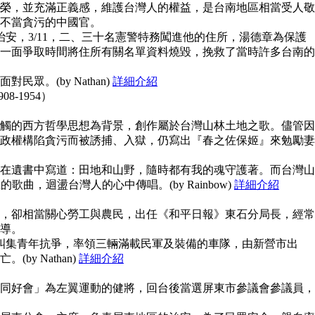
榮，並充滿正義感，維護台灣人的權益，是台南地區相當受人敬
不當貪污的中國官。
治安，3/11，二、三十名憲警特務闖進他的住所，湯德章為保護
一面爭取時間將住所有關名單資料燒毀，挽救了當時許多台南的
眾。(by Nathan)
詳細介紹
908-1954）
觸的西方哲學思想為背景，創作屬於台灣山林土地之歌。儘管因
政權構陷貪污而被誘捕、入獄，仍寫出『春之佐保姬』來勉勵妻
在遺書中寫道：田地和山野，隨時都有我的魂守護著。而台灣山
guna的歌曲，迴盪台灣人的心中傳唱。(by Rainbow)
詳細介紹
，卻相當關心勞工與農民，出任《和平日報》東石分局長，經常
導。
上糾集青年抗爭，率領三輛滿載民軍及裝備的車隊，由新營市出
y Nathan)
詳細介紹
同好會」為左翼運動的健將，回台後當選屏東市參議會參議員，