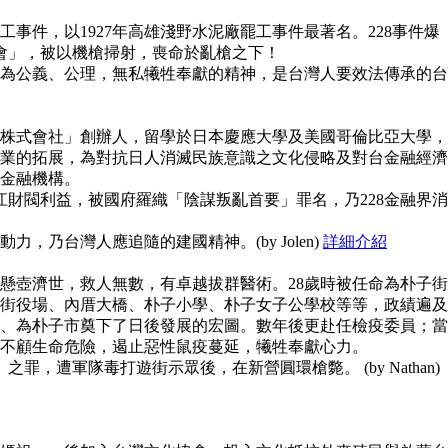
事件，以1927年高雄淺野水泥廠罷工事件最著名。228事件爆
員會」，被以機槍掃射，喪命於亂槍之下！
為公義、公理，無私犧牲奉獻的精神，是台灣人要效法傳承的台
株式會社」創辦人，留學於日本慶應大學及美國哥倫比亞大學，
業的拓展，為對抗日人消滅民族意識之文化侵略及對台金融經濟
金融機構。
江財閥利益，被國府羅織「陰謀叛亂首要」罪名，乃228金融界消
，乃台灣人應追隨的建國精神。(by Jolen)
詳細介紹
懸壺濟世，救人無數，有卓越拔群醫術。28歲時被任命為朴子街
街役場、內厝大橋、朴子小學、朴子女子公學校等等，政績遍及
、為朴子市奠下了日後發展的宏圖。數年後更赴任檢疫委員；當
不顧生命危險，遏止惡性鼠疫蔓延，犧牲奉獻心力。
之罪，遭軍隊毒打遊街示眾後，在新營圓環槍斃。 (by Nathan)