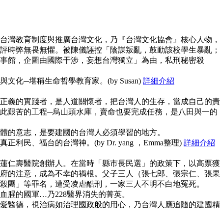
台灣教育制度與推廣台灣文化，乃『台灣文化協會』核心人物，
評時弊無畏無懼。被陳儀誣控「陰謀叛亂，鼓動該校學生暴亂；
事館，企圖由國際干涉，妄想台灣獨立」為由，私刑秘密殺
化─堪稱生命哲學教育家。(by Susan)
詳細介紹
正義的實踐者，是人道關懷者，把台灣人的生存，當成自己的責
此艱苦的工程─烏山頭水庫，賣命也要完成任務，是八田與一的
體的意志，是要建國的台灣人必須學習的地方。
民、福台的台灣神。(by Dr. yang ，Emma整理)
詳細介紹
蓮仁壽醫院創辦人。在當時「縣市長民選」的政策下，以高票獲
府的注意，成為不幸的禍根。父子三人（張七郎、張宗仁、張果
殺團」等罪名，遭受凌虐酷刑，一家三人不明不白地冤死。
血腥的國軍…乃228醫界消失的菁英。
愛醫德，視治病如治理國政般的用心，乃台灣人應追隨的建國精