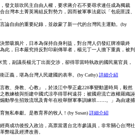
，發文鼓吹民主自由人權，要求蔣介石不要尋求連任成為獨裁
合台灣本土菁英籌組反對勢力，因而被軍事法庭以「包庇匪諜、
。
言論自由的重要紀錄，並啟蒙了新一代的台灣民主運動。(by
決禁吸鴉片，日本為保持自身利益，對台灣人仍發紅牌准吸終
為此，日本嚴究持反對印刷傳單者，楊元丁一人擔下重責，被判
鬧米荒，副議長楊元丁出面交涉，卻得罪當時執政的國民黨官員，
義，堪為台灣人民建國的表率。(by Cathy)
詳細介紹
言教、身教、心教』，於淡江中學正處228事變動盪時局，毅然
之教練槍與拒建中國式涼亭得罪柯遠芬；被國府流亡政權羅織誣
煽動學生招致流氓及青年在校舉辦軍事訓練班……。」為由逮捕
私奉獻。是教育界的牧人！(by Susan)
詳細介紹
經商成功後投入政治，高票當選台北市參議員，非常關心台灣社
革弊端及經濟改善。