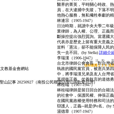
醫界的菁英，平時關心時政、熱心
員，在大逮捕中失蹤，下落不明
他熱心服務，無私犧牲奉獻的精神
林連宗（1905-1947）
日治時期，就讀中央大學二年級
業律師，為人權、公理、正義而
斷操控提出強烈質詢。當選國大
代表亦是歷史上留有重大意義之
豈料「憲法」卻不能保障人民的
失一去不回。(by Stella)
詳細介
李瑞漢（1906-1947）
淨 山 活 動 ‧ 
台北市律師公會會長，對台灣省
信仰建國２２８‧追
執政的國民黨官員，被憲兵第四
中，將李瑞漢兄弟及友人台灣省
其捍衛正義、仗義執言的道德勇氣，
聖山記事 20250927（南投公民聯盟訪聖山&歌愛台灣）
林桂端（1907-1947）
林桂端律師是留日回台的台籍法
的社會中，保護民權、伸張正義
在國民黨政權使用特務和司法的
辯護人，正義─就是伊e名。(by Su
湯德章（1907-1947）