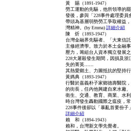
黃 賜（1891-1947）
勞工運動的先驅，他所領導的罷工
發後，參與「228事件處理委
帶頭為基層弱勢勞工爭取權益，
灣精神。(by Emma)
詳細介紹
陳 炘（1893-1947）
台灣金融界先驅者、「大東信託
主修經濟學。致力於本土金融事
壓力，籌組台人資本獨立發展之
228大屠殺發生期間，因損及浙
失的菁英……
其熱愛鄉土、力圖抵抗的堅持行動力
黃媽典（1893-1947）
行醫於嘉義朴子家鄉德壽醫院，
的街長，任內他興建自來水廠、
衛生、交通、教育、商業、水利
時台灣發生轟動國際之瘟疫，常
228事件後卻以「暴亂首要份子」
詳細介紹
賴 和（1894-1943）
賴和，台灣新文學先覺者。