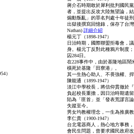
蔣介石時期敢於犀利批判國民黨
者，並提出反攻大陸無望論，結
煽動叛亂」的罪名判處十年徒刑
出獄後撰寫回憶錄，保存了台灣
Nathan)
詳細介紹
楊元丁（1898-1947）
日治時期，國際聯盟拒毒會，議
身。楊元丁反對此種鴉片制度；
囚284日。
在228事件中，由於基隆地區
橫死於基隆「田寮港」。
954）
其一生熱心助人、不畏強權、捍衛正
陳能通（1899-1947）
淡江中學校長，將信仰貫徹於『
負起校長重擔，因日治時期遺留
陷為「匪首」並「發表荒謬言論
失蹤至今。
男女均教權理念，一生為推廣教育無
李仁貴（1900-1947）
台北電器商人，熱心地方事務，
會民生問題，曾要求國民政府改