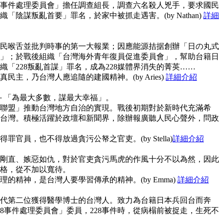
28事件處理委員會」擔任調查組長，調查六名殺人兇手，要求國民
陰謀叛亂首要」罪名，於家中被抓走遇害。(by Nathan)
詳細
民喉舌並批判時事的第一大報業；因應能源拮据創辦「日の丸式
」；於戰後組織「台灣海外青年復員促進委員會」，幫助台籍日
「228叛亂首謀」罪名，成為228媒體界消失的菁英……
主，乃台灣人應追隨的建國精神。(by Aries)
詳細介紹
念－「為最大多數，謀最大幸福」。
聯盟」推動台灣地方自治的實現。戰後初期對於新時代充滿希
台灣。積極活躍於政壇和新聞界，除辦報廣聽人民心聲外，問政
官員，也不得放過貪污公帑之官吏。(by Stella)
詳細介紹
剛直、嫉惡如仇，對於官吏貪污馬虎的作風十分不以為然，因此
格，從不加以寬待。
的精神，是台灣人要學習傳承的精神。(by Emma)
詳細介紹
代第二位獲得醫學博士的台灣人。致力為台籍日本兵回台而奔
8事件處理委員會」委員，228事件時，從病榻前被捉走，生死不