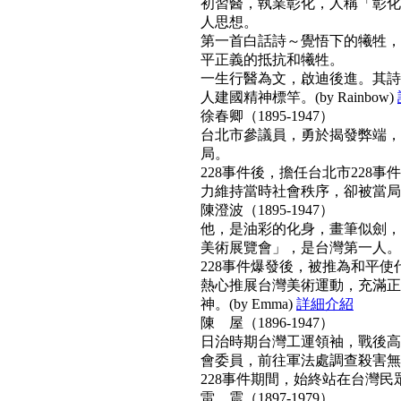
初習醫，執業彰化，人稱「彰化
人思想。
第一首白話詩～覺悟下的犧牲，
平正義的抵抗和犧牲。
一生行醫為文，啟迪後進。其詩
人建國精神標竿。(by Rainbow)
徐春卿（1895-1947）
台北市參議員，勇於揭發弊端，
局。
228事件後，擔任台北市228
力維持當時社會秩序，卻被當局列為
陳澄波（1895-1947）
他，是油彩的化身，畫筆似劍，
美術展覽會」，是台灣第一人。
228事件爆發後，被推為和平
熱心推展台灣美術運動，充滿正
神。(by Emma)
詳細介紹
陳 屋（1896-1947）
日治時期台灣工運領袖，戰後高票
會委員，前往軍法處調查殺害無
228事件期間，始終站在台灣民眾
雷 震（1897-1979）