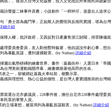
媽祖」。後加入台灣文化協會，投入文化抵抗外來殖民與啟蒙台
藉詩聲援二林事件蔗農；小說創作「一桿秤仔」道盡台人追求公
句「勇士當為義鬥爭」正如斯人的覺悟與反殖民實踐，堪為台灣
詳細介紹
保障人權，批評政府，又因反對日產廉售浙江財閥，得罪陳儀當
事件處理委員會委員，友人勸他暫時躲避，他自認沒作虧心事，想出
暴亂首謀，遭到逮捕殺害。(by Nathan)
詳細介紹
揮灑出氣勢磅礡的繪畫世界。畫作〈嘉義街外〉入選日本「帝國
為台灣美術運動揭開序幕，繪畫燃燒著他高昂的生命。
使代表之一，卻被綁赴嘉義火車站前，槍斃示眾。
義感與理想性、熱心公益的個性，是台灣人要實踐推崇的台灣精
當選台北市參議員，228事件後，擔任台北市228事件處理委員
辜民眾的軍警人員。
的立場著想，被當局列為暴亂首謀殺害。(by Nathan)
詳細介紹