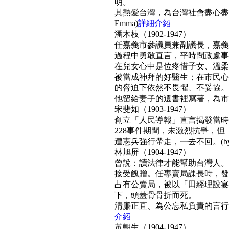
明。
其熱愛台灣，為台灣社會盡心盡
Emma)
詳細介紹
潘木枝（1902-1947）
任嘉義市參議員兼副議長，嘉義
過程中勇敢直言，平時問政處事
在兒女心中是位疼惜子女、溫柔
被當成神拜的好醫生；在市民心
的脅迫下依然不畏懼、不妥協。
他留給妻子的遺書裡寫著，為市民而
宋斐如（1903-1947）
創立「人民導報」直言揭發當時
228事件期間，未激烈抗爭，
遭憲兵強行帶走，一去不回。(by N
林旭屏（1904-1947）
曾說：讀法律才能幫助台灣人。
接受餽贈。任專賣局課長時，發
占有公賣局，被以「田經理設宴
下，頭蓋骨骨折而死。
清廉正直、為公忘私負責的言行，
介紹
黃朝生（1904-1947）