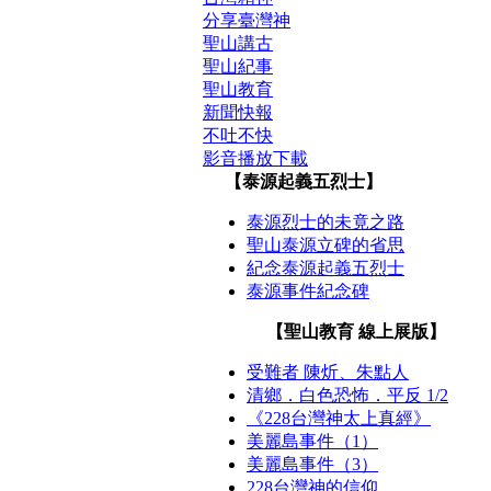
分享臺灣神
聖山講古
聖山紀事
聖山教育
新聞快報
不吐不快
影音播放下載
【泰源起義五烈士】
泰源烈士的未竟之路
聖山泰源立碑的省思
紀念泰源起義五烈士
泰源事件紀念碑
【聖山教育 線上展版】
受難者 陳炘、朱點人
清鄉．白色恐怖．平反 1/2
《228台灣神太上真經》
美麗島事件（1）
美麗島事件（3）
228台灣神的信仰