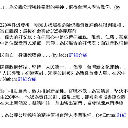
力，為公義公理犧牲奉獻的精神，值得台灣人學習敬仰。(by
228事件爆發後，明知去機場很危險仍義無反顧前往談判議和，
富正義感；最後卻命喪於3/25嘉義驛前。
、偉大的好父親；在病患心中是位侍病如親、敬業、仁慈，甚至
中是位深受市民愛戴、景仰，為民喉舌的好代表；面對暴政強權
亡，身雖死猶榮…… (by Jade)
詳細介紹
陳儀政府弊端，堅持「人民第一」，倡導「台灣新文化運動」。
但「人民導報」卻遭查封，宋斐如則被列為叛亂首要人犯，在家中
athan)
詳細介紹
熱心推動農業，致力推展新品種。官職不低，為官清廉，堅決不
生228事件，他認為責任加劇，照常上班，卻被匿名投書說企圖
在大上海酒家，擬請同往」為由騙出家門，被發現陳屍南港橋
為公義公理犧牲的精神值得台灣人學習敬仰。(by Emma)
詳細