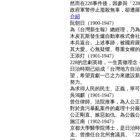
然而在228事件後，因參與「2
政府軍警停止濫殺無辜，卻遭羅織「
介紹
阮朝日（1900-1947）
為《台灣新生報》總經理，乃為
木炭瓦斯發生爐自動車株式會社
本兵返台。上述事跡，被國府羅織
其大愛、心無疑懼、尊重女權的真民
王添灯（1901-1947）
228的悲劇英雄，一生貫徹理
日治時期已組成「台灣地方自治
望，希望貢獻一己之力來建設新
努力。
為求得人民的民主、正義，寧可得罪
吳鴻麒（1901-1947）
曾任律師、法院推事，為人公正
對於貪污暴亂案件的處理十分嚴
公正剛直、嫉惡如仇、為公義公理
施江南（1902-1947）
京都大學醫學院博士，是日治時
走。曾擔任台北州會議員、「22