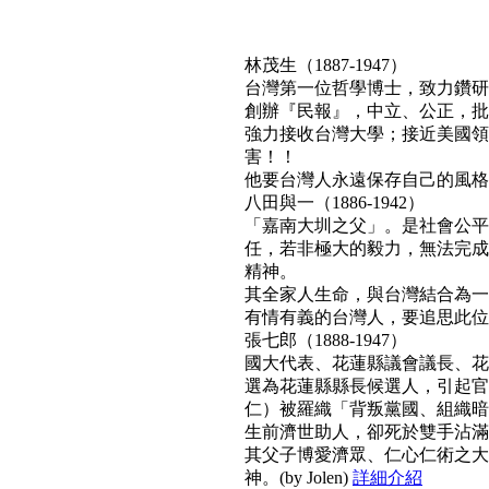
林茂生（1887-1947）
台灣第一位哲學博士，致力鑽研
創辦『民報』，中立、公正，批
強力接收台灣大學；接近美國領
害！！
他要台灣人永遠保存自己的風格與文
八田與一（1886-1942）
「嘉南大圳之父」。是社會公平
任，若非極大的毅力，無法完成
精神。
其全家人生命，與台灣結合為一
有情有義的台灣人，要追思此位真正利
張七郎（1888-1947）
國大代表、花蓮縣議會議長、花
選為花蓮縣縣長候選人，引起官
仁）被羅織「背叛黨國、組織暗
生前濟世助人，卻死於雙手沾滿
其父子博愛濟眾、仁心仁術之大
神。(by Jolen)
詳細介紹