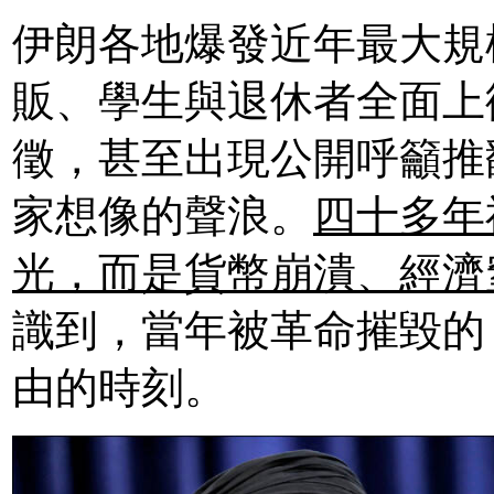
伊朗各地爆發近年最大規
販、學生與退休者全面上
徵，甚至出現公開呼籲推
家想像的聲浪。
四十多年
光，而是貨幣崩潰、經濟
識到，當年被革命摧毀的
由的時刻。