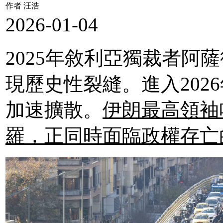
作者 汪浩
2026-01-04
2025年敘利亞獨裁者阿
現歷史性裂縫。進入202
加速擴散。
伊朗最高領袖
羅，正同時面臨政權存亡