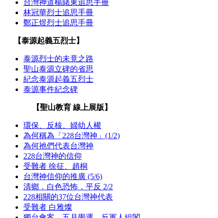
台灣神道楊緒東追思手冊
林冠華烈士追思手冊
鄭正煜烈士追思手冊
【泰源起義五烈士】
泰源烈士的未竟之路
聖山泰源立碑的省思
紀念泰源起義五烈士
泰源事件紀念碑
【聖山教育 線上展版】
環保、反核、婦幼人權
為何稱為「228台灣神」(1/2)
為何祂們代表台灣神
228台灣神的信仰
受難者 徐征、趙桐
台灣神信仰的推廣 (5/6)
清鄉．白色恐怖．平反 2/2
228相關的37位台灣神代表
受難者 白雅燦
獨台會案．五月學運．反軍人組閣