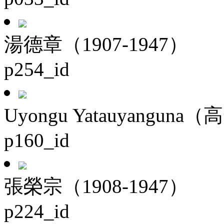
湯德章（1907-1947）
p254_id
Uyongu Yatauyanguna（
p160_id
張榮宗（1908-1947）
p224_id