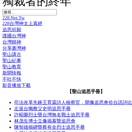
獨裁者的終年
228.Net.Tw
228台灣神太上真經
追思祈願
護國台灣神
台灣精神
分享臺灣神
聖山講古
聖山紀事
聖山教育
新聞快報
不吐不快
影音播放下載
【聖山追思手冊】
司法改革先鋒王育霖詩人檢察官．開像追思會佮台語詩比
左派台獨教父史明追思手冊
許昭榮烈士暨台灣無名戰士追思手冊
林茂生博士立像揭幕暨追思會
陳智雄揭碑暨蔡有全烈士追思手冊