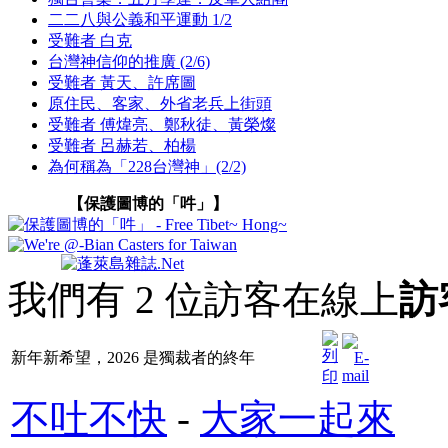
二二八與公義和平運動 1/2
受難者 白克
台灣神信仰的推廣 (2/6)
受難者 黃天、許席圖
原住民、客家、外省老兵上街頭
受難者 傅煒亮、鄭秋徒、黃榮燦
受難者 呂赫若、柏楊
為何稱為「228台灣神」(2/2)
【保護圖博的「吽」】
我們有 2 位訪客在線上
訪
新年新希望，2026 是獨裁者的終年
不吐不快
-
大家一起來