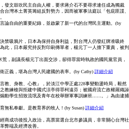
，發文鼓吹民主自由人權，要求蔣介石不要尋求連任成為獨裁
合台灣本土菁英籌組反對勢力，因而被軍事法庭以「包庇匪諜、
。
言論自由的重要紀錄，並啟蒙了新一代的台灣民主運動。(by
決禁吸鴉片，日本為保持自身利益，對台灣人仍發紅牌准吸終
為此，日本嚴究持反對印刷傳單者，楊元丁一人擔下重責，被判
鬧米荒，副議長楊元丁出面交涉，卻得罪當時執政的國民黨官員，
義，堪為台灣人民建國的表率。(by Cathy)
詳細介紹
言教、身教、心教』，於淡江中學正處228事變動盪時局，毅然
之教練槍與拒建中國式涼亭得罪柯遠芬；被國府流亡政權羅織誣
煽動學生招致流氓及青年在校舉辦軍事訓練班……。」為由逮捕
私奉獻。是教育界的牧人！(by Susan)
詳細介紹
經商成功後投入政治，高票當選台北市參議員，非常關心台灣社
革弊端及經濟改善。