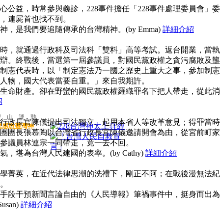
公益，時常參與義診，228事件擔任「228事件處理委員會」委
，連屍首也找不到。
，是我們要追隨傳承的台灣精神。(by Emma)
詳細介紹
時，就通過行政科及司法科「雙料」高等考試。返台開業，當執
辯。終戰後，當選第一屆參議員，對國民黨政權之貪污腐敗及壟
制憲代表時，以「制定憲法乃一國之歷史上重大之事，參加制憲
人物，國大代表當要自重。」來自我期許。
生命財產。卻在野蠻的國民黨政權羅織罪名下把人帶走，從此消
紹
聖 山 運 動
行政長官陳儀提出司法獨立、起用本省人等改革意見；得罪當時
思感恩臺灣神
團團長張慕陶以台灣省行政長官陳儀邀請開會為由，從宮前町家
參議員林連宗一同帶走，竟一去不回。
堪為台灣人民建國的表率。(by Cathy)
詳細介紹
學菁英，在近代法律思潮的洗禮下，剛正不阿；在戰後漫無法紀
。
手段干預新聞言論自由的《人民導報》筆禍事件中，挺身而出為
san)
詳細介紹