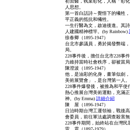
初習醫，執業彰化，人稱「彰化
人思想。
第一首白話詩～覺悟下的犧牲，
平正義的抵抗和犧牲。
一生行醫為文，啟迪後進。其詩
人建國精神標竿。(by Rainbow)
徐春卿（1895-1947）
台北市參議員，勇於揭發弊端，
局。
228事件後，擔任台北市228
力維持當時社會秩序，卻被當局列為
陳澄波（1895-1947）
他，是油彩的化身，畫筆似劍，
美術展覽會」，是台灣第一人。
228事件爆發後，被推為和平
熱心推展台灣美術運動，充滿正
神。(by Emma)
詳細介紹
陳 屋（1896-1947）
日治時期台灣工運領袖，戰後高票
會委員，前往軍法處調查殺害無
228事件期間，始終站在台灣民眾
雷 震（1897-1979）