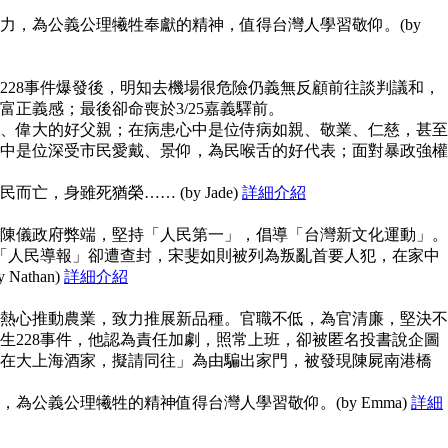
力，為公義公理犧牲奉獻的精神，值得台灣人學習敬仰。(by
228事件爆發後，明知去機場很危險仍義無反顧前往談判議和，
富正義感；最後卻命喪於3/25嘉義驛前。
、偉大的好父親；在病患心中是位侍病如親、敬業、仁慈，甚至
中是位深受市民愛戴、景仰，為民喉舌的好代表；面對暴政強權
亡，身雖死猶榮…… (by Jade)
詳細介紹
陳儀政府弊端，堅持「人民第一」，倡導「台灣新文化運動」。
但「人民導報」卻遭查封，宋斐如則被列為叛亂首要人犯，在家中
athan)
詳細介紹
熱心推動農業，致力推展新品種。官職不低，為官清廉，堅決不
生228事件，他認為責任加劇，照常上班，卻被匿名投書說企圖
在大上海酒家，擬請同往」為由騙出家門，被發現陳屍南港橋
為公義公理犧牲的精神值得台灣人學習敬仰。(by Emma)
詳細