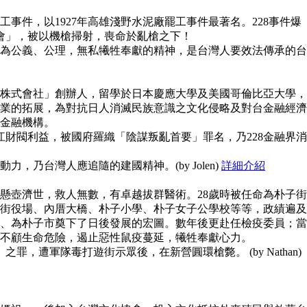
事件，以1927年高雄淺野水泥廠罷工事件最著名。228事件爆
員會」，被以機槍掃射，喪命於亂槍之下！
為公義、公理，無私犧牲奉獻的精神，是台灣人要效法傳承的台
株式會社」創辦人，留學於日本慶應大學及美國哥倫比亞大學，
業的拓展，為對抗日人消滅民族意識之文化侵略及對台金融經濟
金融機構。
江財閥利益，被國府羅織「陰謀叛亂首要」罪名，乃228金融界消
，乃台灣人應追隨的建國精神。(by Jolen)
詳細介紹
懸壺濟世，救人無數，有卓越拔群醫術。28歲時被任命為朴子街
街役場、內厝大橋、朴子小學、朴子女子公學校等等，政績遍及
、為朴子市奠下了日後發展的宏圖。數年後更赴任檢疫委員；當
不顧生命危險，遏止惡性鼠疫蔓延，犧牲奉獻心力。
之罪，遭軍隊毒打遊街示眾後，在新營圓環槍斃。 (by Nathan)