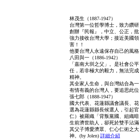
林茂生（1887-1947）
台灣第一位哲學博士，致力鑽研
創辦『民報』，中立、公正，批
強力接收台灣大學；接近美國領
害！！
他要台灣人永遠保存自己的風格與文
八田與一（1886-1942）
「嘉南大圳之父」。是社會公平
任，若非極大的毅力，無法完成
精神。
其全家人生命，與台灣結合為一
有情有義的台灣人，要追思此位真正利
張七郎（1888-1947）
國大代表、花蓮縣議會議長、花
選為花蓮縣縣長候選人，引起官
仁）被羅織「背叛黨國、組織暗
生前濟世助人，卻死於雙手沾滿
其父子博愛濟眾、仁心仁術之大
神。(by Jolen)
詳細介紹