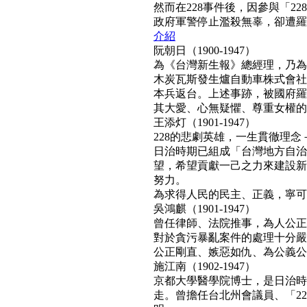
然而在228事件後，因參與「2
政府軍警停止濫殺無辜，卻遭羅織「
介紹
阮朝日（1900-1947）
為《台灣新生報》總經理，乃為
木炭瓦斯發生爐自動車株式會社
本兵返台。上述事跡，被國府羅織
其大愛、心無疑懼、尊重女權的真民
王添灯（1901-1947）
228的悲劇英雄，一生貫徹理
日治時期已組成「台灣地方自治
望，希望貢獻一己之力來建設新
努力。
為求得人民的民主、正義，寧可得罪
吳鴻麒（1901-1947）
曾任律師、法院推事，為人公正
對於貪污暴亂案件的處理十分嚴
公正剛直、嫉惡如仇、為公義公理
施江南（1902-1947）
京都大學醫學院博士，是日治時
走。曾擔任台北州會議員、「22