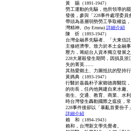
黃 賜（1891-1947）
勞工運動的先驅，他所領導的罷工
發後，參與「228事件處理委
帶頭為基層弱勢勞工爭取權益，
灣精神。(by Emma)
詳細介紹
陳 炘（1893-1947）
台灣金融界先驅者、「大東信託
主修經濟學。致力於本土金融事
壓力，籌組台人資本獨立發展之
228大屠殺發生期間，因損及浙
失的菁英……
其熱愛鄉土、力圖抵抗的堅持行動力
黃媽典（1893-1947）
行醫於嘉義朴子家鄉德壽醫院，
的街長，任內他興建自來水廠、
衛生、交通、教育、商業、水利
時台灣發生轟動國際之瘟疫，常
228事件後卻以「暴亂首要份子」
詳細介紹
賴 和（1894-1943）
賴和，台灣新文學先覺者。