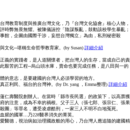
台灣教育制度與推廣台灣文化，乃『台灣文化協會』核心人物，
評時弊無畏無懼。被陳儀誣控「陰謀叛亂，鼓動該校學生暴亂；
事館，企圖由國際干涉，妄想台灣獨立」為由，私刑秘密殺
化─堪稱生命哲學教育家。(by Susan)
詳細介紹
正義的實踐者，是人道關懷者，把台灣人的生存，當成自己的責
此艱苦的工程─烏山頭水庫，賣命也要完成任務，是八田與一的
體的意志，是要建國的台灣人必須學習的地方。
民、福台的台灣神。(by Dr. yang ，Emma整理)
詳細介紹
蓮仁壽醫院創辦人。在當時「縣市長民選」的政策下，以高票獲
府的注意，成為不幸的禍根。父子三人（張七郎、張宗仁、張果
殺團」等罪名，遭受凌虐酷刑，一家三人不明不白地冤死。
血腥的國軍…乃228醫界消失的菁英。
愛醫德，視治病如治理國政般的用心，乃台灣人應追隨的建國精