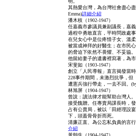
明。
其熱愛台灣，為台灣社會盡心盡
Emma)
詳細介紹
潘木枝（1902-1947）
任嘉義市參議員兼副議長，嘉義
過程中勇敢直言，平時問政處事
在兒女心中是位疼惜子女、溫柔
被當成神拜的好醫生；在市民心
的脅迫下依然不畏懼、不妥協。
他留給妻子的遺書裡寫著，為市民而
宋斐如（1903-1947）
創立「人民導報」直言揭發當時
228事件期間，未激烈抗爭，
遭憲兵強行帶走，一去不回。(by N
林旭屏（1904-1947）
曾說：讀法律才能幫助台灣人。
接受餽贈。任專賣局課長時，發
占有公賣局，被以「田經理設宴
下，頭蓋骨骨折而死。
清廉正直、為公忘私負責的言行，
介紹
黃朝生（1904-1947）