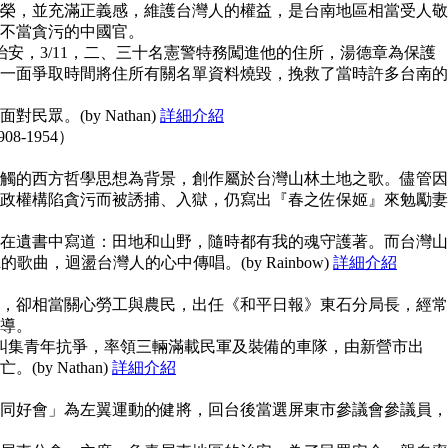
榮，並充滿正義感，維護台灣人的權益，是台南地區相當受人敬
不當貪污的中國官。
治安，3/11，二、三十名憲警特務闖進他的住所，湯德章為保護
一面爭取時間將住所有關名單資料燒毀，挽救了當時許多台南的
眾。(by Nathan)
詳細介紹
908-1954）
觸的西方哲學思想為背景，創作屬於台灣山林土地之歌。儘管因
政權構陷貪污而被誘捕、入獄，仍寫出『春之佐保姬』來勉勵妻
在遺書中寫道：田地和山野，隨時都有我的魂守護著。而台灣山
guna的歌曲，迴盪台灣人的心中傳唱。(by Rainbow)
詳細介紹
，卻相當關心勞工與農民，出任《和平日報》東石分局長，經常
導。
上糾集青年抗爭，率領三輛滿載民軍及裝備的車隊，由新營市出
y Nathan)
詳細介紹
同好會」為左翼運動的健將，回台後當選屏東市參議會參議員，