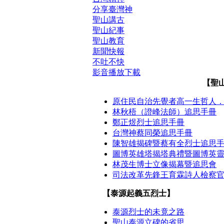
分享臺灣神
聖山講古
聖山紀事
聖山教育
新聞快報
不吐不快
影音播放下載
【聖
原住民自治先覺者高一生哲人
林秋梧（證峰法師）追思手冊
鄭正煜烈士追思手冊
台灣神蔡同榮追思手冊
陳智雄揭碑暨蔡有全烈士追思
圖博英雄塔揭塔典禮暨圖博英
林茂生博士立像揭幕暨追思會
司法改革先鋒王育霖詩人檢察
【泰源起義五烈士】
泰源烈士的未竟之路
聖山泰源立碑的省思