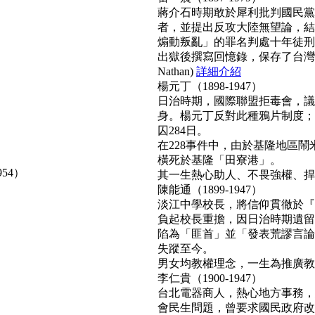
蔣介石時期敢於犀利批判國民黨
者，並提出反攻大陸無望論，結
煽動叛亂」的罪名判處十年徒刑
出獄後撰寫回憶錄，保存了台灣
Nathan)
詳細介紹
楊元丁（1898-1947）
日治時期，國際聯盟拒毒會，議
身。楊元丁反對此種鴉片制度；
囚284日。
在228事件中，由於基隆地區
橫死於基隆「田寮港」。
954）
其一生熱心助人、不畏強權、捍衛正
陳能通（1899-1947）
淡江中學校長，將信仰貫徹於『
負起校長重擔，因日治時期遺留
陷為「匪首」並「發表荒謬言論
失蹤至今。
男女均教權理念，一生為推廣教育無
李仁貴（1900-1947）
台北電器商人，熱心地方事務，
會民生問題，曾要求國民政府改