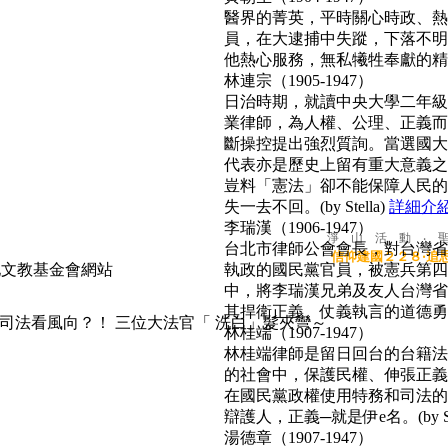
醫界的菁英，平時關心時政、熱心
員，在大逮捕中失蹤，下落不明
他熱心服務，無私犧牲奉獻的精神
林連宗（1905-1947）
日治時期，就讀中央大學二年級
業律師，為人權、公理、正義而
斷操控提出強烈質詢。當選國大
代表亦是歷史上留有重大意義之
豈料「憲法」卻不能保障人民的
失一去不回。(by Stella)
詳細介
李瑞漢（1906-1947）
淨 山 活 動 ‧ 
台北市律師公會會長，對台灣省
信仰建國２２８‧追
執政的國民黨官員，被憲兵第四
中，將李瑞漢兄弟及友人台灣省
其捍衛正義、仗義執言的道德勇氣，
司法看風向？！ 三位大法官「 洗白」髮夾彎～
林桂端（1907-1947）
林桂端律師是留日回台的台籍法
的社會中，保護民權、伸張正義
在國民黨政權使用特務和司法的
辯護人，正義─就是伊e名。(by Su
湯德章（1907-1947）