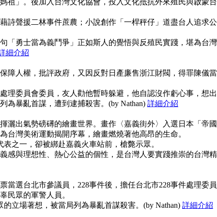
媽祖」。後加入台灣文化協會，投入文化抵抗外來殖民與啟蒙台
藉詩聲援二林事件蔗農；小說創作「一桿秤仔」道盡台人追求公
句「勇士當為義鬥爭」正如斯人的覺悟與反殖民實踐，堪為台灣
詳細介紹
保障人權，批評政府，又因反對日產廉售浙江財閥，得罪陳儀當
事件處理委員會委員，友人勸他暫時躲避，他自認沒作虧心事，想出
暴亂首謀，遭到逮捕殺害。(by Nathan)
詳細介紹
揮灑出氣勢磅礡的繪畫世界。畫作〈嘉義街外〉入選日本「帝國
為台灣美術運動揭開序幕，繪畫燃燒著他高昂的生命。
使代表之一，卻被綁赴嘉義火車站前，槍斃示眾。
義感與理想性、熱心公益的個性，是台灣人要實踐推崇的台灣精
當選台北市參議員，228事件後，擔任台北市228事件處理委員
辜民眾的軍警人員。
的立場著想，被當局列為暴亂首謀殺害。(by Nathan)
詳細介紹