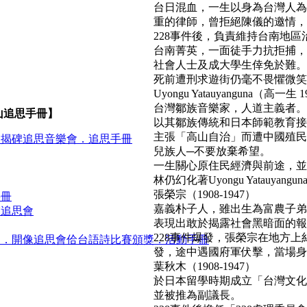
台日混血，一生以身為台灣人為
重的律師，曾拒絕陳儀的邀情，
228事件後，負責維持台南地區
台南菁英，一面徒手力抗拒捕，
社會人士及成大學生倖免於難。
死前遭刑求遊街仍毫不畏懼微笑面對民
Uyongu Yatauyanguna（高一生 1
台灣鄒族音樂家，人道主義者。
山追思手冊】
以其鄒族傳統和日本師範教育接
主張「高山自治」而遭中國殖民
．揭碑追思音樂會．追思手冊
兒族人─不要放棄希望。
一生關心原住民經濟與前途，並
林仍幻化著Uyongu Yatauyan
張榮宗（1908-1947）
手冊
嘉義朴子人，雖出生為富農子弟
靈追思會
表現出敢於揭露社會黑暗面的報
228事件爆發，張榮宗在地方
官．開像追思會佮台語詩比賽頒獎．活動手冊
發，途中遇國府軍伏擊，當場身亡。(b
葉秋木（1908-1947）
於日本留學時期成立「台灣文化
並被推為副議長。