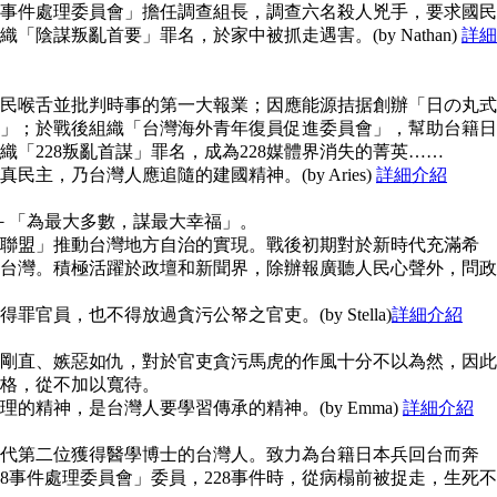
28事件處理委員會」擔任調查組長，調查六名殺人兇手，要求國民
陰謀叛亂首要」罪名，於家中被抓走遇害。(by Nathan)
詳細
民喉舌並批判時事的第一大報業；因應能源拮据創辦「日の丸式
」；於戰後組織「台灣海外青年復員促進委員會」，幫助台籍日
「228叛亂首謀」罪名，成為228媒體界消失的菁英……
主，乃台灣人應追隨的建國精神。(by Aries)
詳細介紹
念－「為最大多數，謀最大幸福」。
聯盟」推動台灣地方自治的實現。戰後初期對於新時代充滿希
台灣。積極活躍於政壇和新聞界，除辦報廣聽人民心聲外，問政
官員，也不得放過貪污公帑之官吏。(by Stella)
詳細介紹
剛直、嫉惡如仇，對於官吏貪污馬虎的作風十分不以為然，因此
格，從不加以寬待。
的精神，是台灣人要學習傳承的精神。(by Emma)
詳細介紹
代第二位獲得醫學博士的台灣人。致力為台籍日本兵回台而奔
8事件處理委員會」委員，228事件時，從病榻前被捉走，生死不