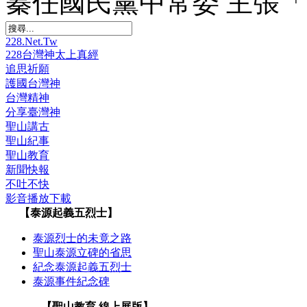
蓁任國民黨中常委 主張
228.Net.Tw
228台灣神太上真經
追思祈願
護國台灣神
台灣精神
分享臺灣神
聖山講古
聖山紀事
聖山教育
新聞快報
不吐不快
影音播放下載
【泰源起義五烈士】
泰源烈士的未竟之路
聖山泰源立碑的省思
紀念泰源起義五烈士
泰源事件紀念碑
【聖山教育 線上展版】