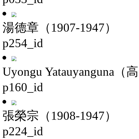
湯德章（1907-1947）
p254_id
Uyongu Yatauyanguna（
p160_id
張榮宗（1908-1947）
p224_id