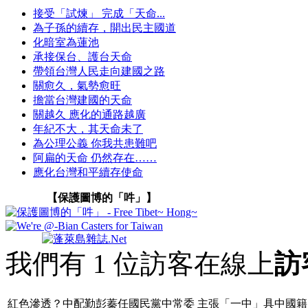
接受「試煉」 完成「天命...
為子孫的續存，開出民主國道
化暗室為蓮池
承接保台、護台天命
帶領台灣人民走向建國之路
關愈久，氣勢愈旺
擔當台灣建國的天命
關越久 應化的通路越廣
年紀不大，其天命未了
為公理公義 你我共患難吧
阿扁的天命 仍然存在……
應化台灣和平續存使命
【保護圖博的「吽」】
我們有 1 位訪客在線上
訪
紅色滲透？中配勤彭蓁任國民黨中常委 主張「一中」具中國籍