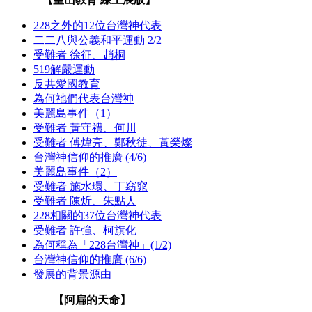
228之外的12位台灣神代表
二二八與公義和平運動 2/2
受難者 徐征、趙桐
519解嚴運動
反共愛國教育
為何祂們代表台灣神
美麗島事件（1）
受難者 黃守禮、何川
受難者 傅煒亮、鄭秋徒、黃榮燦
台灣神信仰的推廣 (4/6)
美麗島事件（2）
受難者 施水環、丁窈窕
受難者 陳炘、朱點人
228相關的37位台灣神代表
受難者 許強、柯旗化
為何稱為「228台灣神」(1/2)
台灣神信仰的推廣 (6/6)
發展的背景源由
【阿扁的天命】