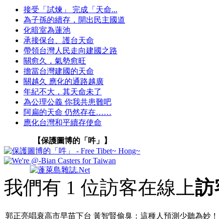
接受「試煉」 完成「天命...
為子孫的續存，開出民主國道
化暗室為蓮池
承接保台、護台天命
帶領台灣人民走向建國之路
關愈久，氣勢愈旺
擔當台灣建國的天命
關越久 應化的通路越廣
年紀不大，其天命未了
為公理公義 你我共患難吧
阿扁的天命 仍然存在……
應化台灣和平續存使命
【保護圖博的「吽」】
我們有 1 位訪客在線上
訪
郭正亮唱衰高市早苗下台 黃智賢偷臭：這種人預測少聽為妙！