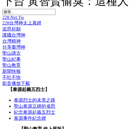
下台 黃智賢偷臭：這種
228.Net.Tw
228台灣神太上真經
追思祈願
護國台灣神
台灣精神
分享臺灣神
聖山講古
聖山紀事
聖山教育
新聞快報
不吐不快
影音播放下載
【泰源起義五烈士】
泰源烈士的未竟之路
聖山泰源立碑的省思
紀念泰源起義五烈士
泰源事件紀念碑
【聖山教育 線上展版】