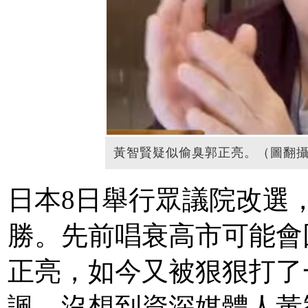
黃智賢疑似偷臭郭正亮。（圖翻攝
日本8日舉行眾議院改選
勝。先前唱衰高市可能會
正亮，如今又被狠狠打了
諷。沒想到資深媒體人黃