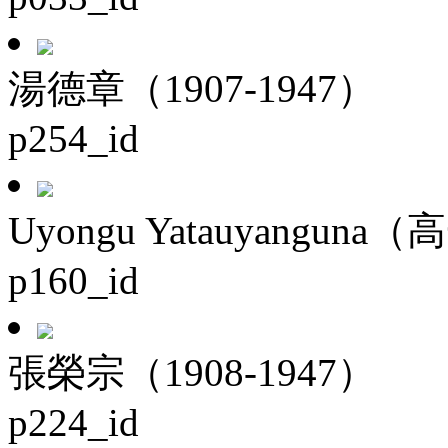
湯德章（1907-1947）
p254_id
Uyongu Yatauyanguna（
p160_id
張榮宗（1908-1947）
p224_id