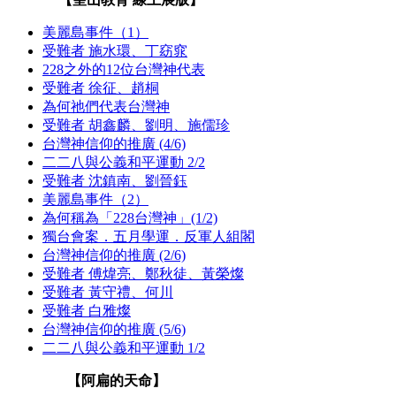
美麗島事件（1）
受難者 施水環、丁窈窕
228之外的12位台灣神代表
受難者 徐征、趙桐
為何祂們代表台灣神
受難者 胡鑫麟、劉明、施儒珍
台灣神信仰的推廣 (4/6)
二二八與公義和平運動 2/2
受難者 沈鎮南、劉晉鈺
美麗島事件（2）
為何稱為「228台灣神」(1/2)
獨台會案．五月學運．反軍人組閣
台灣神信仰的推廣 (2/6)
受難者 傅煒亮、鄭秋徒、黃榮燦
受難者 黃守禮、何川
受難者 白雅燦
台灣神信仰的推廣 (5/6)
二二八與公義和平運動 1/2
【阿扁的天命】