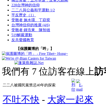
獨台會案．五月學運．反軍人組閣
228台灣神的信仰
二二八與公義和平運動 1/2
平反歷史（1）
受難者 施水環、丁窈窕
台灣神信仰的推廣 (4/6)
受難者 鍾浩東、陳智雄
519解嚴運動
反共愛國教育
【保護圖博的「吽」】
我們有 7 位訪客在線上
訪
二二八被國民黨禁忌40年的探索
不吐不快
-
大家一起來