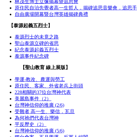
林茂生博士立像揭幕暨追思會
原住民自治先覺者高一生哲人．揭碑追思音樂會．追思手
自由廣場開幕暨台灣英雄揭碑典禮
【泰源起義五烈士】
泰源烈士的未竟之路
聖山泰源立碑的省思
紀念泰源起義五烈士
泰源事件紀念碑
【聖山教育 線上展版】
學運‧教改、農運與勞工
原住民、客家、外省老兵上街頭
228相關的37位台灣神代表
美麗島事件（2）
台灣神信仰的推廣 (2/6)
受難者 高一生、樂信．瓦旦
為何祂們代表台灣神
平反歷史（2）
台灣神信仰的推廣 (5/6)