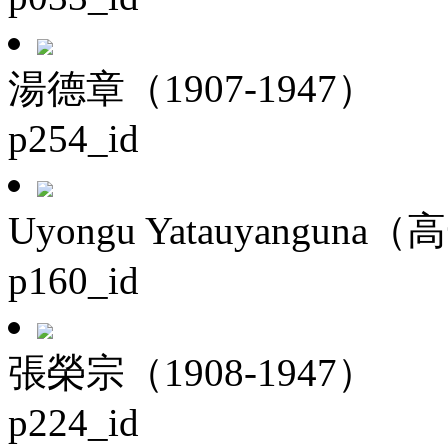
湯德章（1907-1947）
p254_id
Uyongu Yatauyanguna（
p160_id
張榮宗（1908-1947）
p224_id