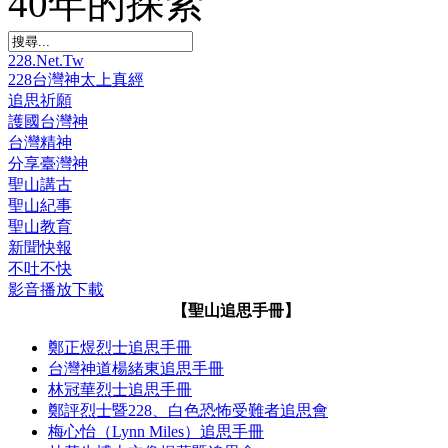
40年的探索
228.Net.Tw
228台灣神太上真經
追思祈願
護國台灣神
台灣精神
分享臺灣神
聖山講古
聖山紀事
聖山教育
新聞快報
不吐不快
影音播放下載
【聖山追思手冊】
鄭正煜烈士追思手冊
台灣神道楊緒東追思手冊
林冠華烈士追思手冊
鄭評烈士暨228、白色恐怖受難者追思會
梅心怡（Lynn Miles）追思手冊