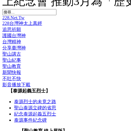
上紀念會 推動3月為「歷
228.Net.Tw
228台灣神太上真經
追思祈願
護國台灣神
台灣精神
分享臺灣神
聖山講古
聖山紀事
聖山教育
新聞快報
不吐不快
影音播放下載
【泰源起義五烈士】
泰源烈士的未竟之路
聖山泰源立碑的省思
紀念泰源起義五烈士
泰源事件紀念碑
【聖山教育 線上展版】