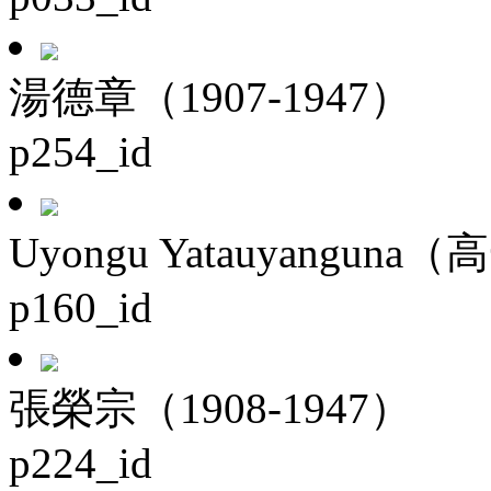
湯德章（1907-1947）
p254_id
Uyongu Yatauyanguna（
p160_id
張榮宗（1908-1947）
p224_id