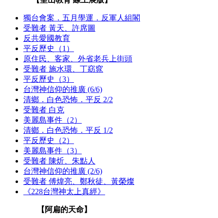
獨台會案．五月學運．反軍人組閣
受難者 黃天、許席圖
反共愛國教育
平反歷史（1）
原住民、客家、外省老兵上街頭
受難者 施水環、丁窈窕
平反歷史（3）
台灣神信仰的推廣 (6/6)
清鄉．白色恐怖．平反 2/2
受難者 白克
美麗島事件（2）
清鄉．白色恐怖．平反 1/2
平反歷史（2）
美麗島事件（3）
受難者 陳炘、朱點人
台灣神信仰的推廣 (2/6)
受難者 傅煒亮、鄭秋徒、黃榮燦
《228台灣神太上真經》
【阿扁的天命】