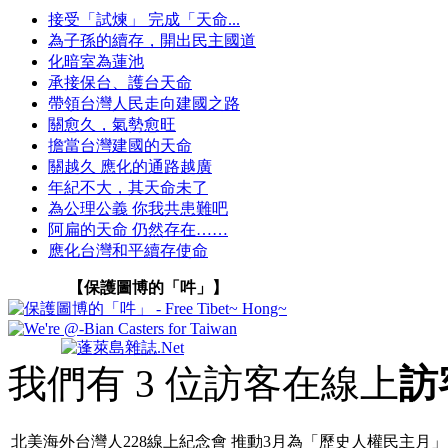
接受「試煉」 完成「天命...
為子孫的續存，開出民主國道
化暗室為蓮池
承接保台、護台天命
帶領台灣人民走向建國之路
關愈久，氣勢愈旺
擔當台灣建國的天命
關越久 應化的通路越廣
年紀不大，其天命未了
為公理公義 你我共患難吧
阿扁的天命 仍然存在……
應化台灣和平續存使命
【保護圖博的「吽」】
我們有 3 位訪客在線上
訪
北美海外台灣人228線上紀念會 推動3月為「歷史人權民主月」