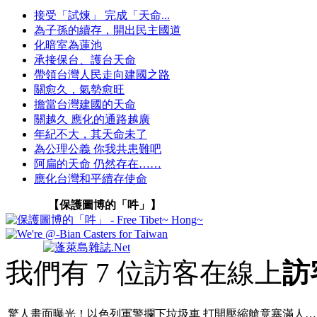
接受「試煉」 完成「天命...
為子孫的續存，開出民主國道
化暗室為蓮池
承接保台、護台天命
帶領台灣人民走向建國之路
關愈久，氣勢愈旺
擔當台灣建國的天命
關越久 應化的通路越廣
年紀不大，其天命未了
為公理公義 你我共患難吧
阿扁的天命 仍然存在……
應化台灣和平續存使命
【保護圖博的「吽」】
我們有 7 位訪客在線上
訪
驚人畫面曝光！以色列軍警攔下垃圾車 打開壓縮艙竟塞滿人…