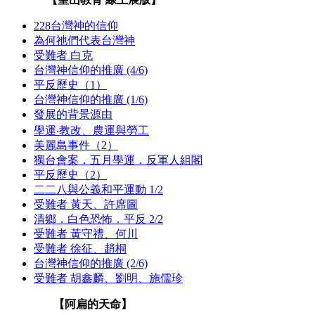
228台灣神的信仰
為何祂們代表台灣神
受難者 白克
台灣神信仰的推廣 (4/6)
平反歷史（1）
台灣神信仰的推廣 (1/6)
發展的背景源由
學運‧教改、農運與勞工
美麗島事件（2）
獨台會案．五月學運．反軍人組閣
平反歷史（2）
二二八與公義和平運動 1/2
受難者 黃天、許席圖
清鄉．白色恐怖．平反 2/2
受難者 黃守禮、何川
受難者 徐征、趙桐
台灣神信仰的推廣 (2/6)
受難者 胡鑫麟、劉明、施儒珍
【阿扁的天命】