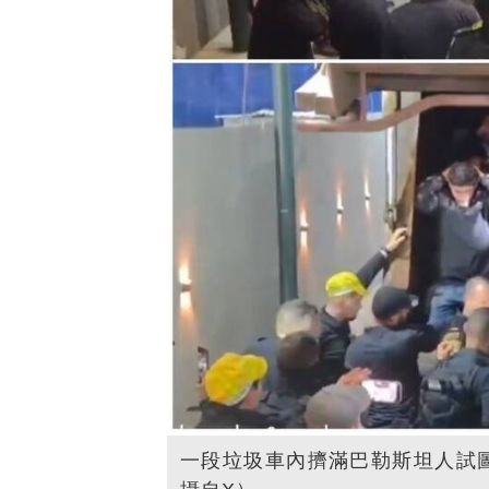
一段垃圾車內擠滿巴勒斯坦人試