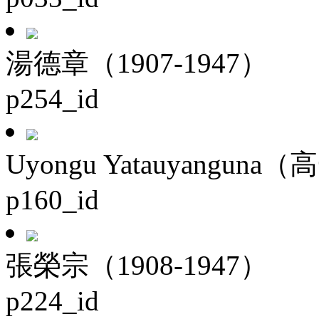
湯德章（1907-1947）
p254_id
Uyongu Yatauyanguna（
p160_id
張榮宗（1908-1947）
p224_id