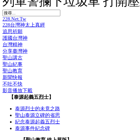
列軍警攔下垃圾車 打開
228.Net.Tw
228台灣神太上真經
追思祈願
護國台灣神
台灣精神
分享臺灣神
聖山講古
聖山紀事
聖山教育
新聞快報
不吐不快
影音播放下載
【泰源起義五烈士】
泰源烈士的未竟之路
聖山泰源立碑的省思
紀念泰源起義五烈士
泰源事件紀念碑
【聖山教育 線上展版】