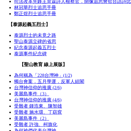
司法改革先鋒王育霖詩人檢察官．開像追思會佮台語詩比
林冠華烈士追思手冊
鄭正煜烈士追思手冊
【泰源起義五烈士】
泰源烈士的未竟之路
聖山泰源立碑的省思
紀念泰源起義五烈士
泰源事件紀念碑
【聖山教育 線上展版】
為何稱為「228台灣神」(1/2)
獨台會案．五月學運．反軍人組閣
台灣神信仰的推廣 (2/6)
美麗島事件（3）
台灣神信仰的推廣 (4/6)
受難者 鍾浩東、陳智雄
受難者 施水環、丁窈窕
美麗島事件（2）
受難者 許強、柯旗化
為何祂們代表台灣神