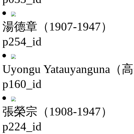
湯德章（1907-1947）
p254_id
Uyongu Yatauyanguna（
p160_id
張榮宗（1908-1947）
p224_id