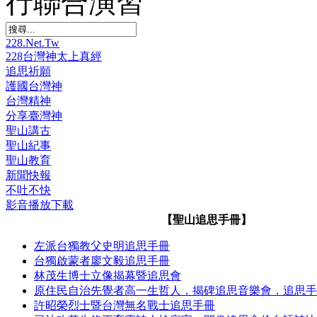
行聯合演習
228.Net.Tw
228台灣神太上真經
追思祈願
護國台灣神
台灣精神
分享臺灣神
聖山講古
聖山紀事
聖山教育
新聞快報
不吐不快
影音播放下載
【聖山追思手冊】
左派台獨教父史明追思手冊
台獨啟蒙者廖文毅追思手冊
林茂生博士立像揭幕暨追思會
原住民自治先覺者高一生哲人．揭碑追思音樂會．追思手
許昭榮烈士暨台灣無名戰士追思手冊