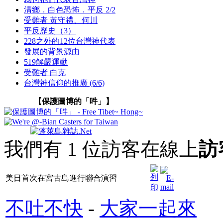
清鄉．白色恐怖．平反 2/2
受難者 黃守禮、何川
平反歷史（3）
228之外的12位台灣神代表
發展的背景源由
519解嚴運動
受難者 白克
台灣神信仰的推廣 (6/6)
【保護圖博的「吽」】
我們有 1 位訪客在線上
訪
美日首次在宮古島進行聯合演習
不吐不快
-
大家一起來