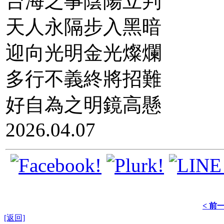
台海之事陰陽立判
天人永隔步入黑暗
迎向光明金光燦爛
多行不義終將招難
好自為之明鏡高懸
2026.04.07
< 前
[返回]