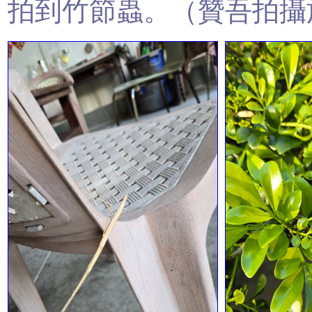
拍到竹節蟲。（贊吾拍攝於2