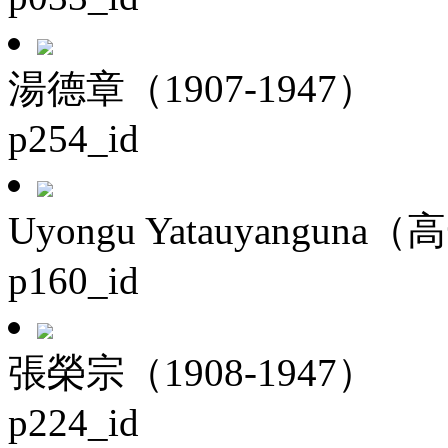
湯德章（1907-1947）
p254_id
Uyongu Yatauyanguna（
p160_id
張榮宗（1908-1947）
p224_id