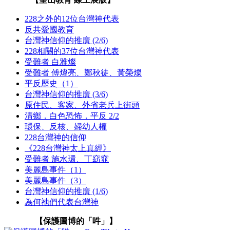
228之外的12位台灣神代表
反共愛國教育
台灣神信仰的推廣 (2/6)
228相關的37位台灣神代表
受難者 白雅燦
受難者 傅煒亮、鄭秋徒、黃榮燦
平反歷史（1）
台灣神信仰的推廣 (3/6)
原住民、客家、外省老兵上街頭
清鄉．白色恐怖．平反 2/2
環保、反核、婦幼人權
228台灣神的信仰
《228台灣神太上真經》
受難者 施水環、丁窈窕
美麗島事件（1）
美麗島事件（3）
台灣神信仰的推廣 (1/6)
為何祂們代表台灣神
【保護圖博的「吽」】