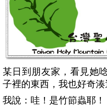
某日到朋友家，看見她
子裡的東西，我也好奇湊
我說：哇！是竹節蟲耶！