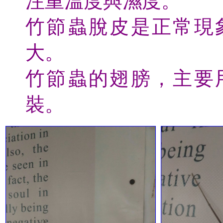
注重溫度與濕度。
竹節蟲脫皮是正常現
大。
竹節蟲的翅膀，主要
裝。