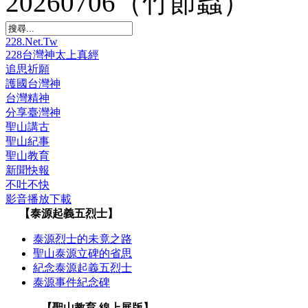
20260706（竹節蟲）
228.Net.Tw
228台灣神太上真經
追思祈願
護國台灣神
台灣精神
分享臺灣神
聖山講古
聖山紀事
聖山教育
新聞快報
不吐不快
影音播放下載
【泰源起義五烈士】
泰源烈士的未竟之路
聖山泰源立碑的省思
紀念泰源起義五烈士
泰源事件紀念碑
【聖山教育 線上展版】