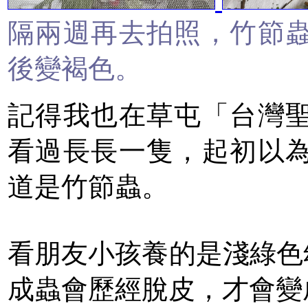
隔兩週再去拍照，竹節
後變褐色。
記得我也在草屯「台灣
看過長長一隻，起初以
道是竹節蟲。
看朋友小孩養的是淺綠色幼
成蟲會歷經脫皮，才會變