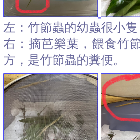
左：竹節蟲的幼蟲很小隻
右：摘芭樂葉，餵食竹
方，是竹節蟲的糞便。