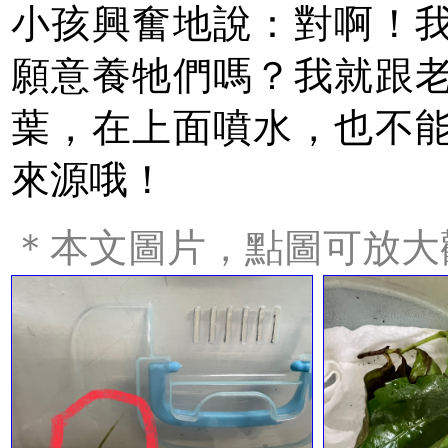
小孩興奮地說：對啊！
願意養牠們嗎？我就跟
葉，在上面噴水，也不
來源哦！
＊本文圖片，點圖可放大