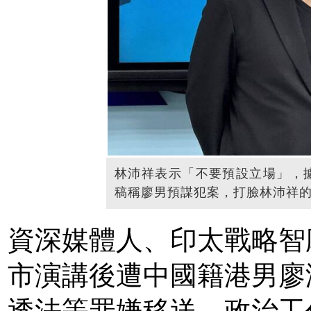
林沛祥表示「不要預設立場」，
稿稱廖男預謀犯案，打臉林沛祥
資深媒體人、印太戰略智
市演講後遭中國籍港男廖