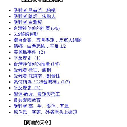
受難者 呂赫若、柏楊
受難者 陳炘、朱點人
受難者 白雅燦
台灣神信仰的推廣 (6/6)
519解嚴運動
獨台會案．五月學運．反軍人組閣
清鄉．白色恐怖．平反 1/2
美麗島事件（2）
平反歷史（1）
台灣神信仰的推廣 (1/6)
受難者 徐征、趙桐
受難者 沈鎮南、劉晉鈺
為何稱為「228台灣神」(1/2)
平反歷史（3）
學運‧教改、農運與勞工
反共愛國教育
受難者 高一生、樂信．瓦旦
原住民、客家、外省老兵上街頭
【阿扁的天命】