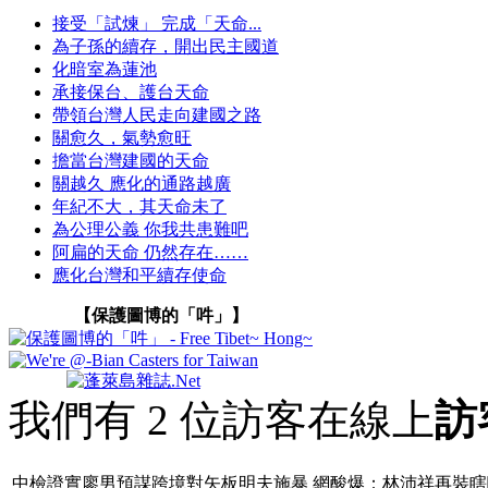
接受「試煉」 完成「天命...
為子孫的續存，開出民主國道
化暗室為蓮池
承接保台、護台天命
帶領台灣人民走向建國之路
關愈久，氣勢愈旺
擔當台灣建國的天命
關越久 應化的通路越廣
年紀不大，其天命未了
為公理公義 你我共患難吧
阿扁的天命 仍然存在……
應化台灣和平續存使命
【保護圖博的「吽」】
我們有 2 位訪客在線上
訪
中檢證實廖男預謀跨境對矢板明夫施暴 網酸爆：林沛祥再裝瞎