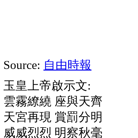
Source:
自由時報
玉皇上帝啟示文:
雲霧繚繞 座與天齊
天宮再現 賞罰分明
威威烈烈 明察秋毫