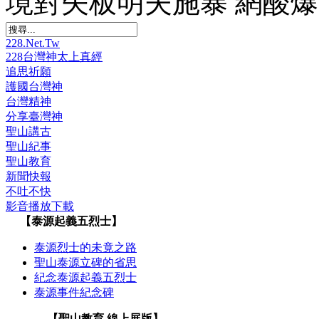
境對矢板明夫施暴 網酸
228.Net.Tw
228台灣神太上真經
追思祈願
護國台灣神
台灣精神
分享臺灣神
聖山講古
聖山紀事
聖山教育
新聞快報
不吐不快
影音播放下載
【泰源起義五烈士】
泰源烈士的未竟之路
聖山泰源立碑的省思
紀念泰源起義五烈士
泰源事件紀念碑
【聖山教育 線上展版】