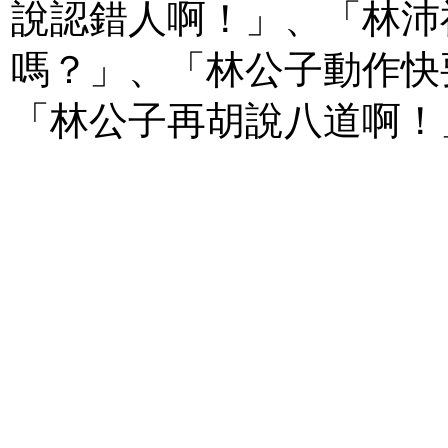
說認錯人啊！」、「林沛
嗎？」、「林公子動作快
「林公子再胡說八道啊！