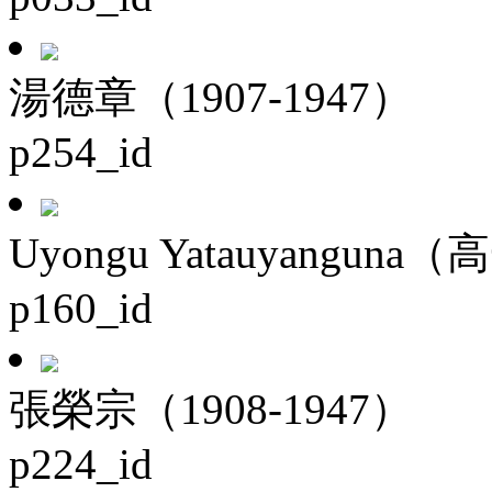
湯德章（1907-1947）
p254_id
Uyongu Yatauyanguna（
p160_id
張榮宗（1908-1947）
p224_id