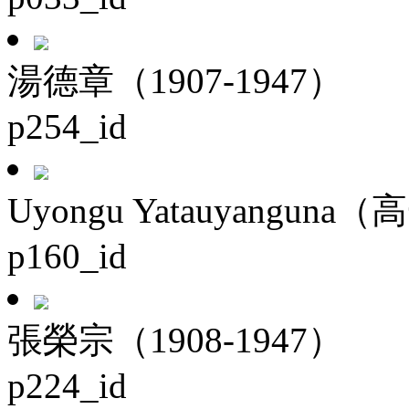
湯德章（1907-1947）
p254_id
Uyongu Yatauyanguna（
p160_id
張榮宗（1908-1947）
p224_id