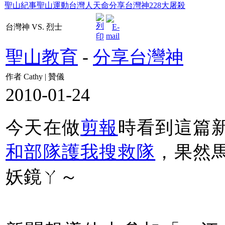
聖山紀事
聖山運動
台灣人天命
分享台灣神
228大屠殺
台灣神 VS. 烈士
聖山教育
-
分享台灣神
作者 Cathy | 贊儀
2010-01-24
今天在做
剪報
時看到這篇
和部隊護我搜救隊
，果然
妖鏡ㄚ～