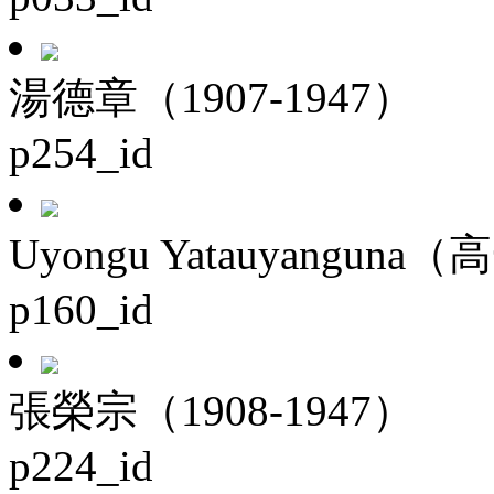
湯德章（1907-1947）
p254_id
Uyongu Yatauyanguna（
p160_id
張榮宗（1908-1947）
p224_id