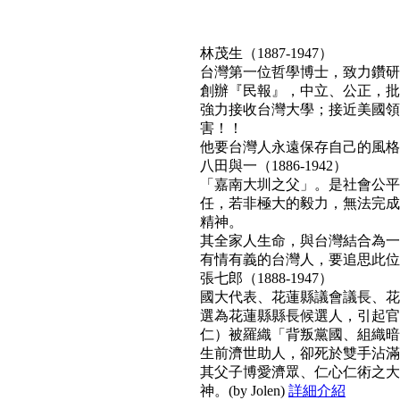
林茂生（1887-1947）
台灣第一位哲學博士，致力鑽研
創辦『民報』，中立、公正，批
強力接收台灣大學；接近美國領
害！！
他要台灣人永遠保存自己的風格與文
八田與一（1886-1942）
「嘉南大圳之父」。是社會公平
任，若非極大的毅力，無法完成
精神。
其全家人生命，與台灣結合為一
有情有義的台灣人，要追思此位真正利
張七郎（1888-1947）
國大代表、花蓮縣議會議長、花
選為花蓮縣縣長候選人，引起官
仁）被羅織「背叛黨國、組織暗
生前濟世助人，卻死於雙手沾滿
其父子博愛濟眾、仁心仁術之大
神。(by Jolen)
詳細介紹