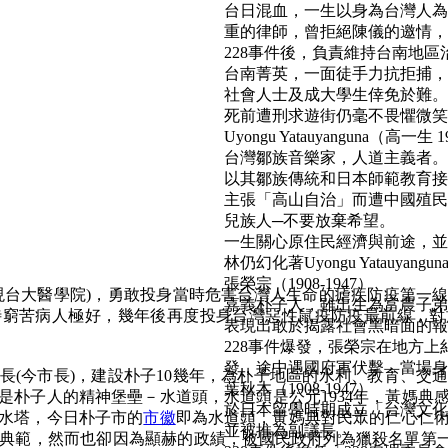
台日混血，一生以身為台灣人為
重的律師，曾拒絕陳儀的邀情，
228事件後，負責維持台南地區
台南菁英，一面徒手力抗拒捕，
社會人士及成大學生倖免於難。
死前遭刑求遊街仍毫不畏懼微笑面對民
Uyongu Yatauyanguna（高一生 1
台灣鄒族音樂家，人道主義者。
以其鄒族傳統和日本師範教育接
主張「高山自治」而遭中國殖民
兒族人─不要放棄希望。
一生關心原住民經濟與前途，並
林仍幻化著Uyongu Yatauyan
張榮宗（1908-1947）
現台大醫學院)，勇敢投身當時危害台灣人生命的瘧疾防疫第一
嘉義朴子人，雖出生為富農子弟
待窮苦病人極好，幾年後再度投身台灣惡性鼠疫防疫最前線，對
表現出敢於揭露社會黑暗面的報
228事件爆發，張榮宗在地方
發，途中遇國府軍伏擊，當場身亡。(b
街長(今市長)，建設朴子10幾年，為朴子地區的水利、教育、交
葉秋木（1908-1947）
是朴子人的精神堡壘－水道頭，水道頭是公元1934年，黃媽典
於日本留學時期成立「台灣文化
水塔，今日朴子市的
市徽
即為水道頭，黃媽典對民眾的仁心仁
並被推為副議長。
典範，然而也卻因為顯赫的政績，被國民政府列為獵殺名單第一 