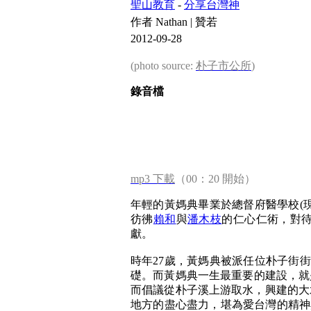
聖山教育
-
分享台灣神
作者 Nathan | 贊若
2012-09-28
(photo source:
朴子市公所
)
錄音檔
mp3 下載
（00：20 開始）
年輕的黃媽典畢業於總督府醫學校(
彷彿
賴和
與
潘木枝
的仁心仁術，對
獻。
時年27歲，黃媽典被派任位朴子街
礎。而黃媽典一生最重要的建設，就
而倡議從朴子溪上游取水，興建的大
地方的盡心盡力，堪為愛台灣的精神