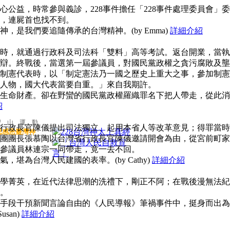
公益，時常參與義診，228事件擔任「228事件處理委員會」委
，連屍首也找不到。
，是我們要追隨傳承的台灣精神。(by Emma)
詳細介紹
時，就通過行政科及司法科「雙料」高等考試。返台開業，當執
辯。終戰後，當選第一屆參議員，對國民黨政權之貪污腐敗及壟
制憲代表時，以「制定憲法乃一國之歷史上重大之事，參加制憲
人物，國大代表當要自重。」來自我期許。
生命財產。卻在野蠻的國民黨政權羅織罪名下把人帶走，從此消
紹
聖 山 運 動
行政長官陳儀提出司法獨立、起用本省人等改革意見；得罪當時
思感恩臺灣神
團團長張慕陶以台灣省行政長官陳儀邀請開會為由，從宮前町家
參議員林連宗一同帶走，竟一去不回。
堪為台灣人民建國的表率。(by Cathy)
詳細介紹
學菁英，在近代法律思潮的洗禮下，剛正不阿；在戰後漫無法紀
。
手段干預新聞言論自由的《人民導報》筆禍事件中，挺身而出為
san)
詳細介紹