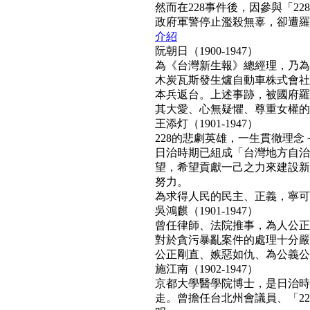
然而在228事件後，因參與「2
政府軍警停止濫殺無辜，卻遭羅織「
介紹
阮朝日（1900-1947）
為《台灣新生報》總經理，乃為
木炭瓦斯發生爐自動車株式會社
本兵返台。上述事跡，被國府羅織
其大愛、心無疑懼、尊重女權的真民
王添灯（1901-1947）
228的悲劇英雄，一生貫徹理
日治時期已組成「台灣地方自治
望，希望貢獻一己之力來建設新
努力。
為求得人民的民主、正義，寧可得罪
吳鴻麒（1901-1947）
曾任律師、法院推事，為人公正
對於貪污暴亂案件的處理十分嚴
公正剛直、嫉惡如仇、為公義公理
施江南（1902-1947）
京都大學醫學院博士，是日治時
走。曾擔任台北州會議員、「22