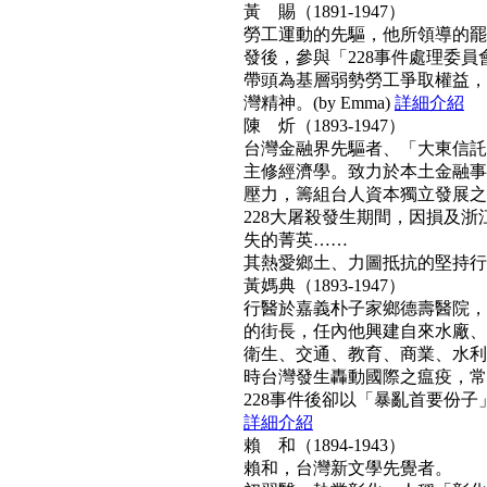
黃 賜（1891-1947）
勞工運動的先驅，他所領導的罷工
發後，參與「228事件處理委
帶頭為基層弱勢勞工爭取權益，
灣精神。(by Emma)
詳細介紹
陳 炘（1893-1947）
台灣金融界先驅者、「大東信託
主修經濟學。致力於本土金融事
壓力，籌組台人資本獨立發展之
228大屠殺發生期間，因損及浙
失的菁英……
其熱愛鄉土、力圖抵抗的堅持行動力
黃媽典（1893-1947）
行醫於嘉義朴子家鄉德壽醫院，
的街長，任內他興建自來水廠、
衛生、交通、教育、商業、水利
時台灣發生轟動國際之瘟疫，常
228事件後卻以「暴亂首要份子」
詳細介紹
賴 和（1894-1943）
賴和，台灣新文學先覺者。