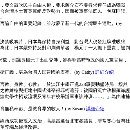
，發文鼓吹民主自由人權，要求蔣介石不要尋求連任成為獨裁
合台灣本土菁英籌組反對勢力，因而被軍事法庭以「包庇匪諜、
。
言論自由的重要紀錄，並啟蒙了新一代的台灣民主運動。(by
決禁吸鴉片，日本為保持自身利益，對台灣人仍發紅牌准吸終
為此，日本嚴究持反對印刷傳單者，楊元丁一人擔下重責，被判
鬧米荒，副議長楊元丁出面交涉，卻得罪當時執政的國民黨官員，
義，堪為台灣人民建國的表率。(by Cathy)
詳細介紹
言教、身教、心教』，於淡江中學正處228事變動盪時局，毅然
之教練槍與拒建中國式涼亭得罪柯遠芬；被國府流亡政權羅織誣
煽動學生招致流氓及青年在校舉辦軍事訓練班……。」為由逮捕
私奉獻。是教育界的牧人！(by Susan)
詳細介紹
經商成功後投入政治，高票當選台北市參議員，非常關心台灣社
革弊端及經濟改善。