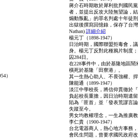
蔣介石時期敢於犀利批判國民黨
者，並提出反攻大陸無望論，結
煽動叛亂」的罪名判處十年徒刑
出獄後撰寫回憶錄，保存了台灣
Nathan)
詳細介紹
楊元丁（1898-1947）
日治時期，國際聯盟拒毒會，議
身。楊元丁反對此種鴉片制度；
囚284日。
在228事件中，由於基隆地區
橫死於基隆「田寮港」。
954）
其一生熱心助人、不畏強權、捍衛正
陳能通（1899-1947）
淡江中學校長，將信仰貫徹於『
負起校長重擔，因日治時期遺留
陷為「匪首」並「發表荒謬言論
失蹤至今。
男女均教權理念，一生為推廣教育無
李仁貴（1900-1947）
台北電器商人，熱心地方事務，
會民生問題，曾要求國民政府改