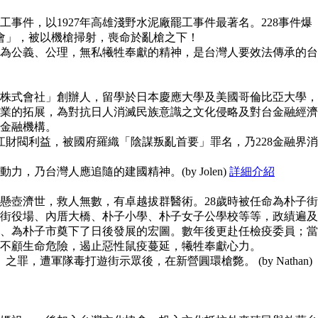
事件，以1927年高雄淺野水泥廠罷工事件最著名。228事件爆
員會」，被以機槍掃射，喪命於亂槍之下！
為公義、公理，無私犧牲奉獻的精神，是台灣人要效法傳承的台
株式會社」創辦人，留學於日本慶應大學及美國哥倫比亞大學，
業的拓展，為對抗日人消滅民族意識之文化侵略及對台金融經濟
金融機構。
江財閥利益，被國府羅織「陰謀叛亂首要」罪名，乃228金融界消
，乃台灣人應追隨的建國精神。(by Jolen)
詳細介紹
懸壺濟世，救人無數，有卓越拔群醫術。28歲時被任命為朴子街
街役場、內厝大橋、朴子小學、朴子女子公學校等等，政績遍及
、為朴子市奠下了日後發展的宏圖。數年後更赴任檢疫委員；當
不顧生命危險，遏止惡性鼠疫蔓延，犧牲奉獻心力。
之罪，遭軍隊毒打遊街示眾後，在新營圓環槍斃。 (by Nathan)