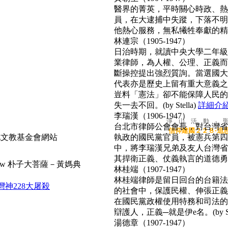
醫界的菁英，平時關心時政、熱心
員，在大逮捕中失蹤，下落不明
他熱心服務，無私犧牲奉獻的精神
林連宗（1905-1947）
日治時期，就讀中央大學二年級
業律師，為人權、公理、正義而
斷操控提出強烈質詢。當選國大
代表亦是歷史上留有重大意義之
豈料「憲法」卻不能保障人民的
失一去不回。(by Stella)
詳細介
李瑞漢（1906-1947）
淨 山 活 動 ‧ 
台北市律師公會會長，對台灣省
信仰建國２２８‧追
執政的國民黨官員，被憲兵第四
中，將李瑞漢兄弟及友人台灣省
其捍衛正義、仗義執言的道德勇氣，
朴子大菩薩－黃媽典
林桂端（1907-1947）
林桂端律師是留日回台的台籍法
灣神
228大屠殺
的社會中，保護民權、伸張正義
在國民黨政權使用特務和司法的
辯護人，正義─就是伊e名。(by Su
湯德章（1907-1947）