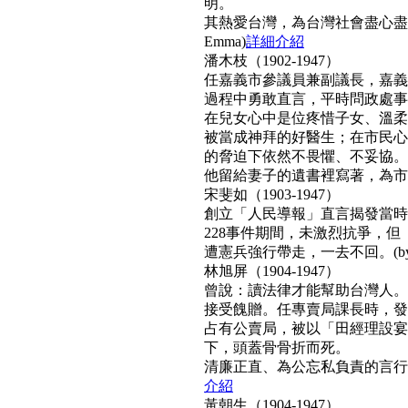
明。
其熱愛台灣，為台灣社會盡心盡
Emma)
詳細介紹
潘木枝（1902-1947）
任嘉義市參議員兼副議長，嘉義
過程中勇敢直言，平時問政處事
在兒女心中是位疼惜子女、溫柔
被當成神拜的好醫生；在市民心
的脅迫下依然不畏懼、不妥協。
他留給妻子的遺書裡寫著，為市民而
宋斐如（1903-1947）
創立「人民導報」直言揭發當時
228事件期間，未激烈抗爭，
遭憲兵強行帶走，一去不回。(by N
林旭屏（1904-1947）
曾說：讀法律才能幫助台灣人。
接受餽贈。任專賣局課長時，發
占有公賣局，被以「田經理設宴
下，頭蓋骨骨折而死。
清廉正直、為公忘私負責的言行，
介紹
黃朝生（1904-1947）