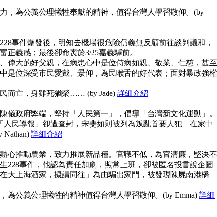
力，為公義公理犧牲奉獻的精神，值得台灣人學習敬仰。(by
228事件爆發後，明知去機場很危險仍義無反顧前往談判議和，
富正義感；最後卻命喪於3/25嘉義驛前。
、偉大的好父親；在病患心中是位侍病如親、敬業、仁慈，甚至
中是位深受市民愛戴、景仰，為民喉舌的好代表；面對暴政強權
亡，身雖死猶榮…… (by Jade)
詳細介紹
陳儀政府弊端，堅持「人民第一」，倡導「台灣新文化運動」。
但「人民導報」卻遭查封，宋斐如則被列為叛亂首要人犯，在家中
athan)
詳細介紹
熱心推動農業，致力推展新品種。官職不低，為官清廉，堅決不
生228事件，他認為責任加劇，照常上班，卻被匿名投書說企圖
在大上海酒家，擬請同往」為由騙出家門，被發現陳屍南港橋
為公義公理犧牲的精神值得台灣人學習敬仰。(by Emma)
詳細