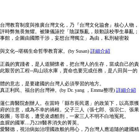
台灣教育制度與推廣台灣文化，乃『台灣文化協會』核心人物，
評時弊無畏無懼。被陳儀誣控「陰謀叛亂，鼓動該校學生暴亂；
事館，企圖由國際干涉，妄想台灣獨立」為由，私刑秘密殺
化─堪稱生命哲學教育家。(by Susan)
詳細介紹
正義的實踐者，是人道關懷者，把台灣人的生存，當成自己的責
此艱苦的工程─烏山頭水庫，賣命也要完成任務，是八田與一的
體的意志，是要建國的台灣人必須學習的地方。
民、福台的台灣神。(by Dr. yang ，Emma整理)
詳細介紹
蓮仁壽醫院創辦人。在當時「縣市長民選」的政策下，以高票獲
府的注意，成為不幸的禍根。父子三人（張七郎、張宗仁、張果
殺團」等罪名，遭受凌虐酷刑，一家三人不明不白地冤死。
血腥的國軍…乃228醫界消失的菁英。
愛醫德，視治病如治理國政般的用心，乃台灣人應追隨的建國精