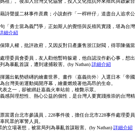
媽祖」。後加入台灣文化協會，投入文化抵抗外來殖民與啟蒙台
藉詩聲援二林事件蔗農；小說創作「一桿秤仔」道盡台人追求公
句「勇士當為義鬥爭」正如斯人的覺悟與反殖民實踐，堪為台灣
詳細介紹
保障人權，批評政府，又因反對日產廉售浙江財閥，得罪陳儀當
事件處理委員會委員，友人勸他暫時躲避，他自認沒作虧心事，想出
暴亂首謀，遭到逮捕殺害。(by Nathan)
詳細介紹
揮灑出氣勢磅礡的繪畫世界。畫作〈嘉義街外〉入選日本「帝國
為台灣美術運動揭開序幕，繪畫燃燒著他高昂的生命。
使代表之一，卻被綁赴嘉義火車站前，槍斃示眾。
義感與理想性、熱心公益的個性，是台灣人要實踐推崇的台灣精
當選台北市參議員，228事件後，擔任台北市228事件處理委員
辜民眾的軍警人員。
的立場著想，被當局列為暴亂首謀殺害。(by Nathan)
詳細介紹