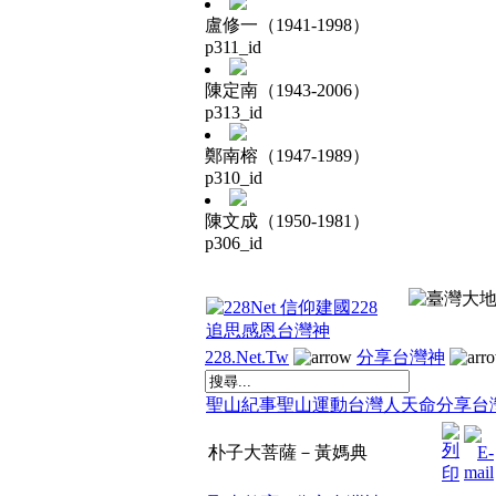
盧修一（1941-1998）
p311_id
陳定南（1943-2006）
p313_id
鄭南榕（1947-1989）
p310_id
陳文成（1950-1981）
p306_id
228.Net.Tw
分享台灣神
聖山紀事
聖山運動
台灣人天命
分享台
朴子大菩薩－黃媽典