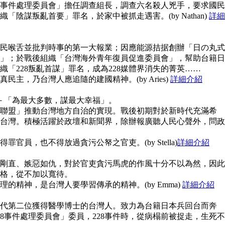
28事件處理委員會」擔任調查組長，調查六名殺人兇手，要求國民
陰謀叛亂首要」罪名，於家中被抓走遇害。(by Nathan)
詳細
民喉舌並批判時事的第一大報業；因應能源拮据創辦「日の丸式
」；於戰後組織「台灣海外青年復員促進委員會」，幫助台籍日
「228叛亂首謀」罪名，成為228媒體界消失的菁英……
主，乃台灣人應追隨的建國精神。(by Aries)
詳細介紹
念－「為最大多數，謀最大幸福」。
聯盟」推動台灣地方自治的實現。戰後初期對於新時代充滿希
台灣。積極活躍於政壇和新聞界，除辦報廣聽人民心聲外，問政
官員，也不得放過貪污公帑之官吏。(by Stella)
詳細介紹
剛直、嫉惡如仇，對於官吏貪污馬虎的作風十分不以為然，因此
格，從不加以寬待。
的精神，是台灣人要學習傳承的精神。(by Emma)
詳細介紹
代第二位獲得醫學博士的台灣人。致力為台籍日本兵回台而奔
8事件處理委員會」委員，228事件時，從病榻前被捉走，生死不