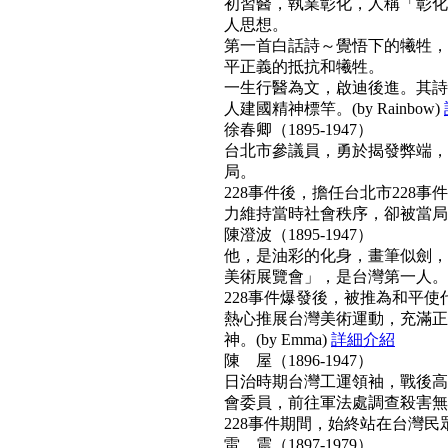
初習醫，執業彰化，人稱「彰化
人思想。
第一首白話詩～覺悟下的犧牲，
平正義的抵抗和犧牲。
一生行醫為文，啟迪後進。其詩
人建國精神標竿。(by Rainbow)
徐春卿（1895-1947）
台北市參議員，勇於揭發弊端，
局。
228事件後，擔任台北市228
力維持當時社會秩序，卻被當局列為
陳澄波（1895-1947）
他，是油彩的化身，畫筆似劍，
美術展覽會」，是台灣第一人。
228事件爆發後，被推為和平
熱心推展台灣美術運動，充滿正
神。(by Emma)
詳細介紹
陳 屋（1896-1947）
日治時期台灣工運領袖，戰後高票
會委員，前往軍法處調查殺害無
228事件期間，始終站在台灣民眾
雷 震（1897-1979）