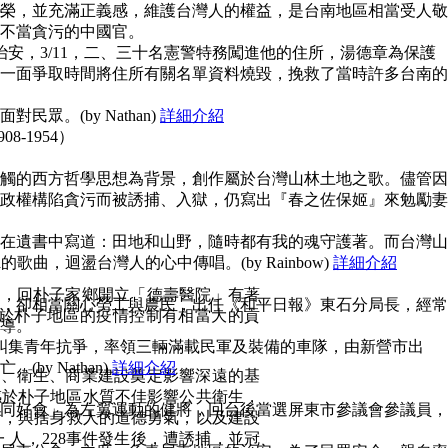
榮，並充滿正義感，維護台灣人的權益，是台南地區相當受人敬
不當貪污的中國官。
治安，3/11，二、三十名憲警特務闖進他的住所，湯德章為保護
一面爭取時間將住所有關名單資料燒毀，挽救了當時許多台南的
眾。(by Nathan)
詳細介紹
908-1954）
觸的西方哲學思想為背景，創作屬於台灣山林土地之歌。儘管因
政權構陷貪污而被誘捕、入獄，仍寫出『春之佐保姬』來勉勵妻
在遺書中寫道：田地和山野，隨時都有我的魂守護著。而台灣山
guna的歌曲，迴盪台灣人的心中傳唱。(by Rainbow)
詳細介紹
線，回朴子家鄉開立「德壽醫院」有著
，卻相當關心勞工與農民，出任《和平日報》東石分局長，經常
於朴子地區的疫情控制有相當大的貢
導。
上糾集青年抗爭，率領三輛滿載民軍及裝備的車隊，由新營市出
y Nathan)
詳細介紹
通、衛生、商業建設奠定影響深遠的基
感於朴子地區水質不佳影響公共衛生，
同好會」為左翼運動的健將，回台後當選屏東市參議會參議員，
術，與捨身救人的道德勇氣，以及建設
人，228事件發生後，遭誘捕，並冠