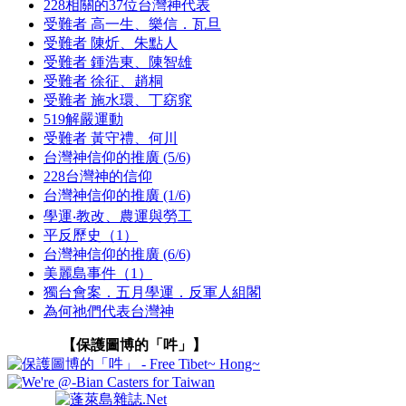
228相關的37位台灣神代表
受難者 高一生、樂信．瓦旦
受難者 陳炘、朱點人
受難者 鍾浩東、陳智雄
受難者 徐征、趙桐
受難者 施水環、丁窈窕
519解嚴運動
受難者 黃守禮、何川
台灣神信仰的推廣 (5/6)
228台灣神的信仰
台灣神信仰的推廣 (1/6)
學運‧教改、農運與勞工
平反歷史（1）
台灣神信仰的推廣 (6/6)
美麗島事件（1）
獨台會案．五月學運．反軍人組閣
為何祂們代表台灣神
【保護圖博的「吽」】