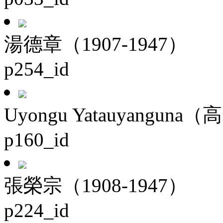
湯德章（1907-1947）
p254_id
Uyongu Yatauyanguna（
p160_id
張榮宗（1908-1947）
p224_id