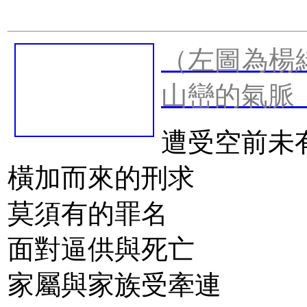
（左圖為楊
山巒的氣脈
遭受空前未
橫加而來的刑求
莫須有的罪名
面對逼供與死亡
家屬與家族受牽連