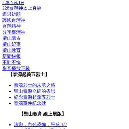
228.Net.Tw
228台灣神太上真經
追思祈願
護國台灣神
台灣精神
分享臺灣神
聖山講古
聖山紀事
聖山教育
新聞快報
不吐不快
影音播放下載
【泰源起義五烈士】
泰源烈士的未竟之路
聖山泰源立碑的省思
紀念泰源起義五烈士
泰源事件紀念碑
【聖山教育 線上展版】
清鄉．白色恐怖．平反 1/2