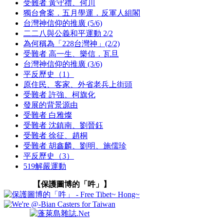
受難者 黃守禮、何川
獨台會案．五月學運．反軍人組閣
台灣神信仰的推廣 (5/6)
二二八與公義和平運動 2/2
為何稱為「228台灣神」(2/2)
受難者 高一生、樂信．瓦旦
台灣神信仰的推廣 (3/6)
平反歷史（1）
原住民、客家、外省老兵上街頭
受難者 許強、柯旗化
發展的背景源由
受難者 白雅燦
受難者 沈鎮南、劉晉鈺
受難者 徐征、趙桐
受難者 胡鑫麟、劉明、施儒珍
平反歷史（3）
519解嚴運動
【保護圖博的「吽」】