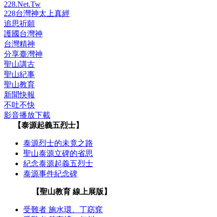
228.Net.Tw
228台灣神太上真經
追思祈願
護國台灣神
台灣精神
分享臺灣神
聖山講古
聖山紀事
聖山教育
新聞快報
不吐不快
影音播放下載
【泰源起義五烈士】
泰源烈士的未竟之路
聖山泰源立碑的省思
紀念泰源起義五烈士
泰源事件紀念碑
【聖山教育 線上展版】
受難者 施水環、丁窈窕