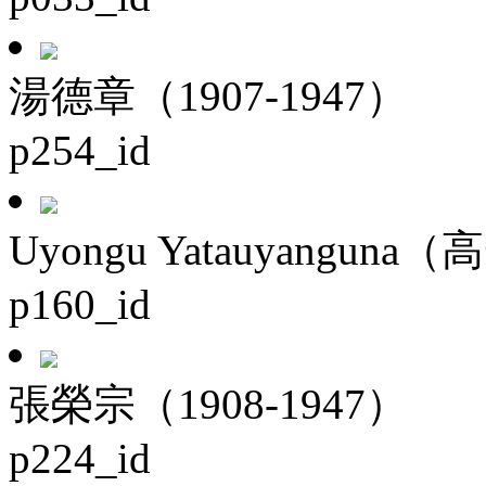
湯德章（1907-1947）
p254_id
Uyongu Yatauyanguna（
p160_id
張榮宗（1908-1947）
p224_id