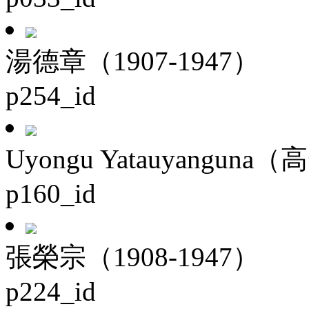
湯德章（1907-1947）
p254_id
Uyongu Yatauyanguna（
p160_id
張榮宗（1908-1947）
p224_id