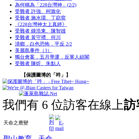
為何稱為「228台灣神」(2/2)
受難者 許強、柯旗化
受難者 施水環、丁窈窕
《228台灣神太上真經》
受難者 鍾浩東、陳智雄
受難者 黃守禮、何川
清鄉．白色恐怖．平反 2/2
美麗島事件（3）
獨台會案．五月學運．反軍人組閣
受難者 陳炘、朱點人
【保護圖博的「吽」】
我們有 6 位訪客在線上
訪
天命之應變
聖山教育
-
天命