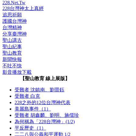
228.Net.Tw
228台灣神太上真經
追思祈願
護國台灣神
台灣精神
分享臺灣神
聖山講古
聖山紀事
聖山教育
新聞快報
不吐不快
影音播放下載
【聖山教育 線上展版】
受難者 沈鎮南、劉晉鈺
受難者 白克
228之外的12位台灣神代表
美麗島事件（1）
受難者 胡鑫麟、劉明、施儒珍
為何稱為「228台灣神」(1/2)
平反歷史（1）
二二八與公義和平運動 1/2