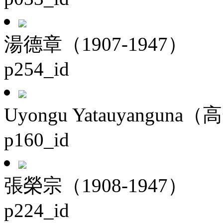
湯德章（1907-1947）
p254_id
Uyongu Yatauyanguna（
p160_id
張榮宗（1908-1947）
p224_id