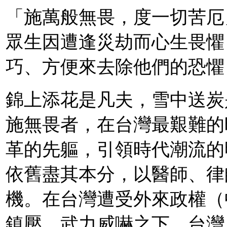
「施萬般無畏，度一切苦厄
眾生因遭逢災劫而心生畏懼
巧、方便來去除他們的恐懼
錦上添花是凡夫，雪中送炭
施無畏者，在台灣最艱難的
革的先軀，引領時代潮流的
依舊盡其本分，以醫師、律
機。在台灣遭受外來政權（
鎮壓、武力威嚇之下，台灣