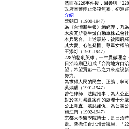
然而在228事件後，因參與「2
政府軍警停止濫殺無辜，卻遭羅織「
介紹
阮朝日（1900-1947）
為《台灣新生報》總經理，乃為
木炭瓦斯發生爐自動車株式會社
本兵返台。上述事跡，被國府羅織
其大愛、心無疑懼、尊重女權的真民
王添灯（1901-1947）
228的悲劇英雄，一生貫徹理
日治時期已組成「台灣地方自治
望，希望貢獻一己之力來建設新
努力。
為求得人民的民主、正義，寧可得罪
吳鴻麒（1901-1947）
曾任律師、法院推事，為人公正
對於貪污暴亂案件的處理十分嚴
公正剛直、嫉惡如仇、為公義公理
施江南（1902-1947）
京都大學醫學院博士，是日治時
走。曾擔任台北州會議員、「22