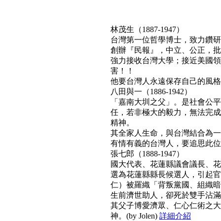
林茂生（1887-1947）
台灣第一位哲學博士，致力鑽研
創辦『民報』，中立、公正，批
強力接收台灣大學；接近美國領
害！！
他要台灣人永遠保存自己的風格與文
八田與一（1886-1942）
「嘉南大圳之父」。是社會公平
任，若非極大的毅力，無法完成
精神。
其全家人生命，與台灣結合為一
有情有義的台灣人，要追思此位真正利
張七郎（1888-1947）
國大代表、花蓮縣議會議長、花
選為花蓮縣縣長候選人，引起官
仁）被羅織「背叛黨國、組織暗
生前濟世助人，卻死於雙手沾滿
其父子博愛濟眾、仁心仁術之大
神。(by Jolen)
詳細介紹