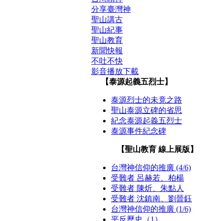
分享臺灣神
聖山講古
聖山紀事
聖山教育
新聞快報
不吐不快
影音播放下載
【泰源起義五烈士】
泰源烈士的未竟之路
聖山泰源立碑的省思
紀念泰源起義五烈士
泰源事件紀念碑
【聖山教育 線上展版】
台灣神信仰的推廣 (4/6)
受難者 呂赫若、柏楊
受難者 陳炘、朱點人
受難者 沈鎮南、劉晉鈺
台灣神信仰的推廣 (1/6)
平反歷史（1）