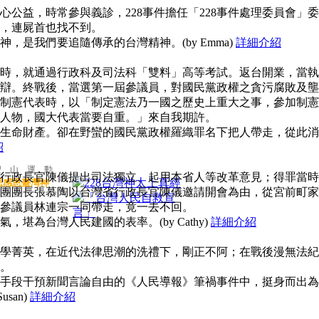
公益，時常參與義診，228事件擔任「228事件處理委員會」委
，連屍首也找不到。
，是我們要追隨傳承的台灣精神。(by Emma)
詳細介紹
時，就通過行政科及司法科「雙料」高等考試。返台開業，當執
辯。終戰後，當選第一屆參議員，對國民黨政權之貪污腐敗及壟
制憲代表時，以「制定憲法乃一國之歷史上重大之事，參加制憲
人物，國大代表當要自重。」來自我期許。
生命財產。卻在野蠻的國民黨政權羅織罪名下把人帶走，從此消
紹
聖 山 運 動
行政長官陳儀提出司法獨立、起用本省人等改革意見；得罪當時
思感恩臺灣神
團團長張慕陶以台灣省行政長官陳儀邀請開會為由，從宮前町家
參議員林連宗一同帶走，竟一去不回。
堪為台灣人民建國的表率。(by Cathy)
詳細介紹
學菁英，在近代法律思潮的洗禮下，剛正不阿；在戰後漫無法紀
。
手段干預新聞言論自由的《人民導報》筆禍事件中，挺身而出為
san)
詳細介紹