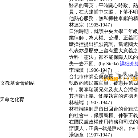
醫界的菁英，平時關心時政、熱心
員，在大逮捕中失蹤，下落不明
他熱心服務，無私犧牲奉獻的精神
林連宗（1905-1947）
日治時期，就讀中央大學二年級
業律師，為人權、公理、正義而
斷操控提出強烈質詢。當選國大
代表亦是歷史上留有重大意義之
豈料「憲法」卻不能保障人民的
失一去不回。(by Stella)
詳細介
李瑞漢（1906-1947）
淨 山 活 動 ‧ 
台北市律師公會會長，對台灣省
信仰建國２２８‧追
執政的國民黨官員，被憲兵第四
中，將李瑞漢兄弟及友人台灣省
其捍衛正義、仗義執言的道德勇氣，
天命之化育
林桂端（1907-1947）
林桂端律師是留日回台的台籍法
的社會中，保護民權、伸張正義
在國民黨政權使用特務和司法的
辯護人，正義─就是伊e名。(by Su
湯德章（1907-1947）