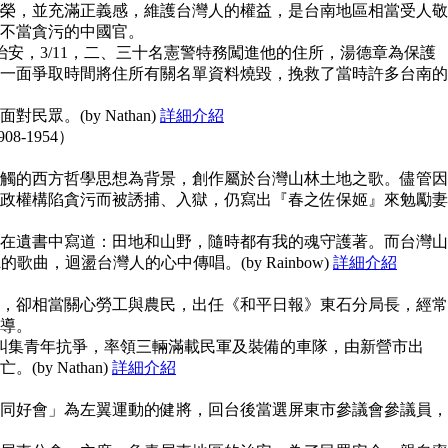
榮，並充滿正義感，維護台灣人的權益，是台南地區相當受人敬
不當貪污的中國官。
治安，3/11，二、三十名憲警特務闖進他的住所，湯德章為保護
一面爭取時間將住所有關名單資料燒毀，挽救了當時許多台南的
眾。(by Nathan)
詳細介紹
908-1954）
觸的西方哲學思想為背景，創作屬於台灣山林土地之歌。儘管因
政權構陷貪污而被誘捕、入獄，仍寫出『春之佐保姬』來勉勵妻
在遺書中寫道：田地和山野，隨時都有我的魂守護著。而台灣山
guna的歌曲，迴盪台灣人的心中傳唱。(by Rainbow)
詳細介紹
，卻相當關心勞工與農民，出任《和平日報》東石分局長，經常
導。
上糾集青年抗爭，率領三輛滿載民軍及裝備的車隊，由新營市出
y Nathan)
詳細介紹
同好會」為左翼運動的健將，回台後當選屏東市參議會參議員，