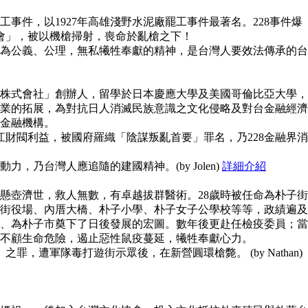
事件，以1927年高雄淺野水泥廠罷工事件最著名。228事件爆
員會」，被以機槍掃射，喪命於亂槍之下！
為公義、公理，無私犧牲奉獻的精神，是台灣人要效法傳承的台
株式會社」創辦人，留學於日本慶應大學及美國哥倫比亞大學，
業的拓展，為對抗日人消滅民族意識之文化侵略及對台金融經濟
金融機構。
江財閥利益，被國府羅織「陰謀叛亂首要」罪名，乃228金融界消
，乃台灣人應追隨的建國精神。(by Jolen)
詳細介紹
懸壺濟世，救人無數，有卓越拔群醫術。28歲時被任命為朴子街
街役場、內厝大橋、朴子小學、朴子女子公學校等等，政績遍及
、為朴子市奠下了日後發展的宏圖。數年後更赴任檢疫委員；當
不顧生命危險，遏止惡性鼠疫蔓延，犧牲奉獻心力。
之罪，遭軍隊毒打遊街示眾後，在新營圓環槍斃。 (by Nathan)