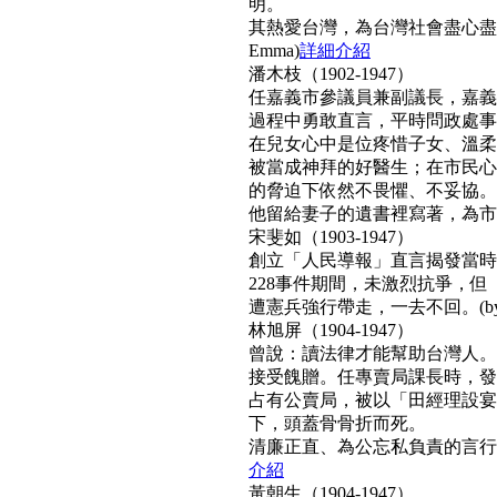
明。
其熱愛台灣，為台灣社會盡心盡
Emma)
詳細介紹
潘木枝（1902-1947）
任嘉義市參議員兼副議長，嘉義
過程中勇敢直言，平時問政處事
在兒女心中是位疼惜子女、溫柔
被當成神拜的好醫生；在市民心
的脅迫下依然不畏懼、不妥協。
他留給妻子的遺書裡寫著，為市民而
宋斐如（1903-1947）
創立「人民導報」直言揭發當時
228事件期間，未激烈抗爭，
遭憲兵強行帶走，一去不回。(by N
林旭屏（1904-1947）
曾說：讀法律才能幫助台灣人。
接受餽贈。任專賣局課長時，發
占有公賣局，被以「田經理設宴
下，頭蓋骨骨折而死。
清廉正直、為公忘私負責的言行，
介紹
黃朝生（1904-1947）