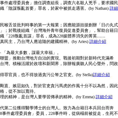
28事件處理委員會」擔任調查組長，調查六名殺人兇手，要求國民
陰謀叛亂首要」罪名，於家中被抓走遇害。(by Nathan)
詳細
民喉舌並批判時事的第一大報業；因應能源拮据創辦「日の丸式
」；於戰後組織「台灣海外青年復員促進委員會」，幫助台籍日
「228叛亂首謀」罪名，成為228媒體界消失的菁英……
主，乃台灣人應追隨的建國精神。(by Aries)
詳細介紹
念－「為最大多數，謀最大幸福」。
聯盟」推動台灣地方自治的實現。戰後初期對於新時代充滿希
台灣。積極活躍於政壇和新聞界，除辦報廣聽人民心聲外，問政
官員，也不得放過貪污公帑之官吏。(by Stella)
詳細介紹
剛直、嫉惡如仇，對於官吏貪污馬虎的作風十分不以為然，因此
格，從不加以寬待。
的精神，是台灣人要學習傳承的精神。(by Emma)
詳細介紹
代第二位獲得醫學博士的台灣人。致力為台籍日本兵回台而奔
8事件處理委員會」委員，228事件時，從病榻前被捉走，生死不