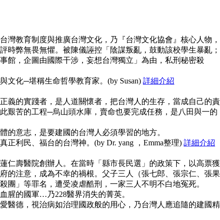
台灣教育制度與推廣台灣文化，乃『台灣文化協會』核心人物，
評時弊無畏無懼。被陳儀誣控「陰謀叛亂，鼓動該校學生暴亂；
事館，企圖由國際干涉，妄想台灣獨立」為由，私刑秘密殺
化─堪稱生命哲學教育家。(by Susan)
詳細介紹
正義的實踐者，是人道關懷者，把台灣人的生存，當成自己的責
此艱苦的工程─烏山頭水庫，賣命也要完成任務，是八田與一的
體的意志，是要建國的台灣人必須學習的地方。
民、福台的台灣神。(by Dr. yang ，Emma整理)
詳細介紹
蓮仁壽醫院創辦人。在當時「縣市長民選」的政策下，以高票獲
府的注意，成為不幸的禍根。父子三人（張七郎、張宗仁、張果
殺團」等罪名，遭受凌虐酷刑，一家三人不明不白地冤死。
血腥的國軍…乃228醫界消失的菁英。
愛醫德，視治病如治理國政般的用心，乃台灣人應追隨的建國精