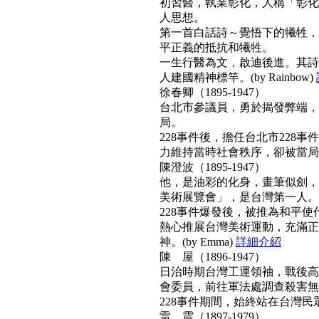
初習醫，執業彰化，人稱「彰化
人思想。
第一首白話詩～覺悟下的犧牲，
平正義的抵抗和犧牲。
一生行醫為文，啟迪後進。其詩
人建國精神標竿。(by Rainbow)
徐春卿（1895-1947）
台北市參議員，勇於揭發弊端，
局。
228事件後，擔任台北市228
力維持當時社會秩序，卻被當局列為
陳澄波（1895-1947）
他，是油彩的化身，畫筆似劍，
美術展覽會」，是台灣第一人。
228事件爆發後，被推為和平
熱心推展台灣美術運動，充滿正
神。(by Emma)
詳細介紹
陳 屋（1896-1947）
日治時期台灣工運領袖，戰後高票
會委員，前往軍法處調查殺害無
228事件期間，始終站在台灣民眾
雷 震（1897-1979）