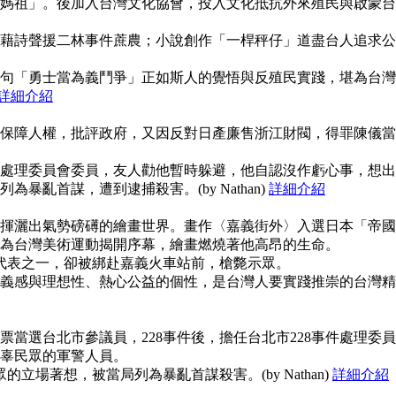
媽祖」。後加入台灣文化協會，投入文化抵抗外來殖民與啟蒙台
藉詩聲援二林事件蔗農；小說創作「一桿秤仔」道盡台人追求公
句「勇士當為義鬥爭」正如斯人的覺悟與反殖民實踐，堪為台灣
詳細介紹
保障人權，批評政府，又因反對日產廉售浙江財閥，得罪陳儀當
事件處理委員會委員，友人勸他暫時躲避，他自認沒作虧心事，想出
暴亂首謀，遭到逮捕殺害。(by Nathan)
詳細介紹
揮灑出氣勢磅礡的繪畫世界。畫作〈嘉義街外〉入選日本「帝國
為台灣美術運動揭開序幕，繪畫燃燒著他高昂的生命。
使代表之一，卻被綁赴嘉義火車站前，槍斃示眾。
義感與理想性、熱心公益的個性，是台灣人要實踐推崇的台灣精
當選台北市參議員，228事件後，擔任台北市228事件處理委員
辜民眾的軍警人員。
的立場著想，被當局列為暴亂首謀殺害。(by Nathan)
詳細介紹