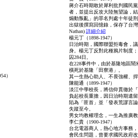
蔣介石時期敢於犀利批判國民黨
者，並提出反攻大陸無望論，結
煽動叛亂」的罪名判處十年徒刑
出獄後撰寫回憶錄，保存了台灣
Nathan)
詳細介紹
楊元丁（1898-1947）
日治時期，國際聯盟拒毒會，議
身。楊元丁反對此種鴉片制度；
囚284日。
在228事件中，由於基隆地區
橫死於基隆「田寮港」。
954）
其一生熱心助人、不畏強權、捍衛正
陳能通（1899-1947）
淡江中學校長，將信仰貫徹於『
負起校長重擔，因日治時期遺留
陷為「匪首」並「發表荒謬言論
失蹤至今。
男女均教權理念，一生為推廣教育無
李仁貴（1900-1947）
台北電器商人，熱心地方事務，
會民生問題，曾要求國民政府改