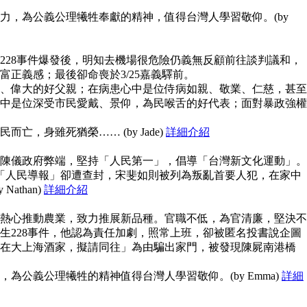
力，為公義公理犧牲奉獻的精神，值得台灣人學習敬仰。(by
228事件爆發後，明知去機場很危險仍義無反顧前往談判議和，
富正義感；最後卻命喪於3/25嘉義驛前。
、偉大的好父親；在病患心中是位侍病如親、敬業、仁慈，甚至
中是位深受市民愛戴、景仰，為民喉舌的好代表；面對暴政強權
亡，身雖死猶榮…… (by Jade)
詳細介紹
陳儀政府弊端，堅持「人民第一」，倡導「台灣新文化運動」。
但「人民導報」卻遭查封，宋斐如則被列為叛亂首要人犯，在家中
athan)
詳細介紹
熱心推動農業，致力推展新品種。官職不低，為官清廉，堅決不
生228事件，他認為責任加劇，照常上班，卻被匿名投書說企圖
在大上海酒家，擬請同往」為由騙出家門，被發現陳屍南港橋
為公義公理犧牲的精神值得台灣人學習敬仰。(by Emma)
詳細