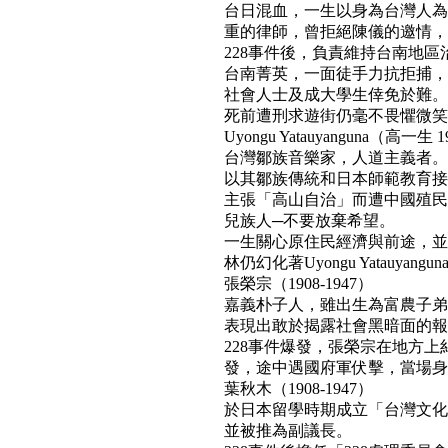
台日混血，一生以身為台灣人為
重的律師，曾拒絕陳儀的邀情，
228事件後，負責維持台南地區
台南菁英，一面徒手力抗拒捕，
社會人士及成大學生倖免於難。
死前遭刑求遊街仍毫不畏懼微笑面對民
Uyongu Yatauyanguna（高一生 1
台灣鄒族音樂家，人道主義者。
以其鄒族傳統和日本師範教育接
主張「高山自治」而遭中國殖民
兒族人─不要放棄希望。
一生關心原住民經濟與前途，並
林仍幻化著Uyongu Yatauyan
張榮宗（1908-1947）
嘉義朴子人，雖出生為富農子弟
表現出敢於揭露社會黑暗面的報
228事件爆發，張榮宗在地方
發，途中遇國府軍伏擊，當場身亡。(b
葉秋木（1908-1947）
於日本留學時期成立「台灣文化
並被推為副議長。