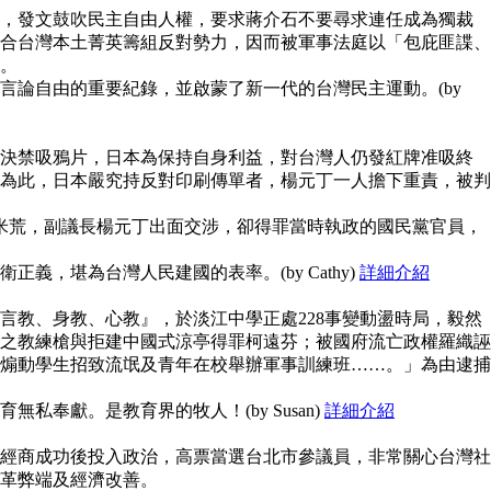
，發文鼓吹民主自由人權，要求蔣介石不要尋求連任成為獨裁
合台灣本土菁英籌組反對勢力，因而被軍事法庭以「包庇匪諜、
。
言論自由的重要紀錄，並啟蒙了新一代的台灣民主運動。(by
決禁吸鴉片，日本為保持自身利益，對台灣人仍發紅牌准吸終
為此，日本嚴究持反對印刷傳單者，楊元丁一人擔下重責，被判
鬧米荒，副議長楊元丁出面交涉，卻得罪當時執政的國民黨官員，
義，堪為台灣人民建國的表率。(by Cathy)
詳細介紹
言教、身教、心教』，於淡江中學正處228事變動盪時局，毅然
之教練槍與拒建中國式涼亭得罪柯遠芬；被國府流亡政權羅織誣
煽動學生招致流氓及青年在校舉辦軍事訓練班……。」為由逮捕
私奉獻。是教育界的牧人！(by Susan)
詳細介紹
經商成功後投入政治，高票當選台北市參議員，非常關心台灣社
革弊端及經濟改善。