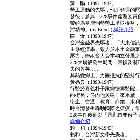
黃 賜（1891-1947）
勞工運動的先驅，他所領導的罷工
發後，參與「228事件處理委
帶頭為基層弱勢勞工爭取權益，
灣精神。(by Emma)
詳細介紹
陳 炘（1893-1947）
台灣金融界先驅者、「大東信託
主修經濟學。致力於本土金融事
壓力，籌組台人資本獨立發展之
228大屠殺發生期間，因損及浙
失的菁英……
其熱愛鄉土、力圖抵抗的堅持行動力
黃媽典（1893-1947）
行醫於嘉義朴子家鄉德壽醫院，
的街長，任內他興建自來水廠、
衛生、交通、教育、商業、水利
時台灣發生轟動國際之瘟疫，常
228事件後卻以「暴亂首要份子」
詳細介紹
賴 和（1894-1943）
賴和，台灣新文學先覺者。