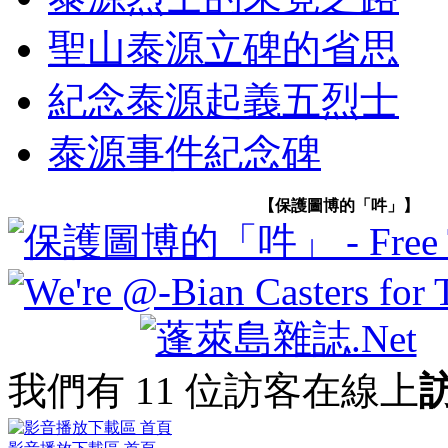
聖山泰源立碑的省思
紀念泰源起義五烈士
泰源事件紀念碑
【保護圖博的「吽」】
我們有 11 位訪客在線上