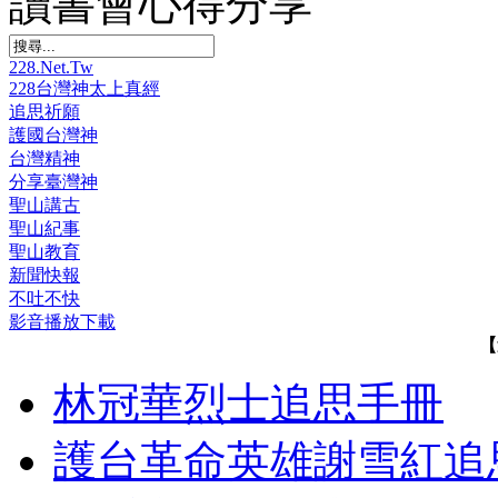
讀書會心得分享
228.Net.Tw
228台灣神太上真經
追思祈願
護國台灣神
台灣精神
分享臺灣神
聖山講古
聖山紀事
聖山教育
新聞快報
不吐不快
影音播放下載
【
林冠華烈士追思手冊
護台革命英雄謝雪紅追