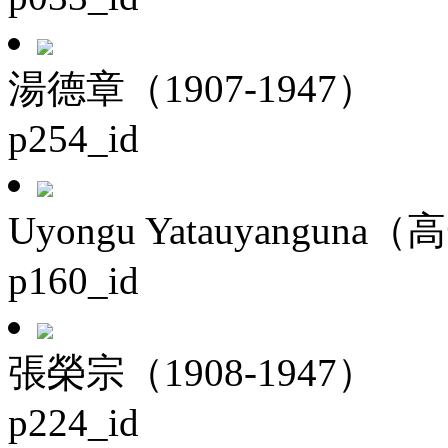
湯德章（1907-1947）
p254_id
Uyongu Yatauyanguna（
p160_id
張榮宗（1908-1947）
p224_id