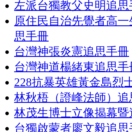
左派台獨教父史明追思
原住民自治先覺者高一
思手冊
台灣神張炎憲追思手冊
台灣神道楊緒東追思手
228抗暴英雄黃金島烈
林秋梧（證峰法師）追
林茂生博士立像揭幕暨
台獨啟蒙者廖文毅追思