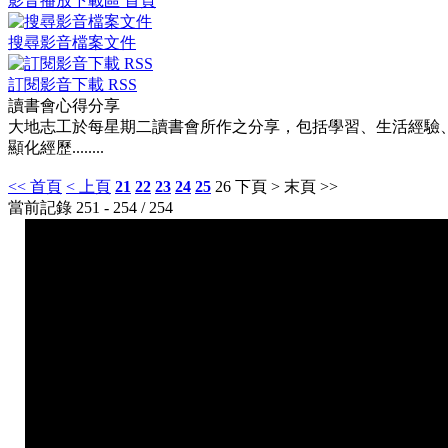
影音播放下載區 首頁
搜尋影音檔案文件
訂閱影音下載 RSS
讀書會心得分享
大地志工於每星期二讀書會所作之分享，包括學習、生活經驗、
顯化經歷........
<< 首頁
< 上頁
21
22
23
24
25
26
下頁 >
末頁 >>
當前記錄 251 - 254 / 254