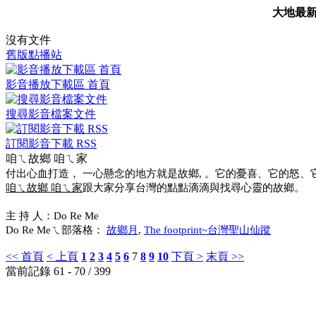
大地最
沒有文件
舊版點播站
影音播放下載區 首頁
搜尋影音檔案文件
訂閱影音下載 RSS
咱ㄟ故鄉 咱ㄟ家
付出心血打造， 一心懸念的地方就是故鄉, 。它的憂喜、它的怒
咱ㄟ故鄉 咱ㄟ家
跟大家分享台灣的點點滴滴與找尋心靈的故鄉。
主 持 人：Do Re Me
Do Re Meㄟ部落格：
故鄉月
,
The footprint~台灣聖山仙蹤
<< 首頁
< 上頁
1
2
3
4
5
6
7
8
9
10
下頁 >
末頁 >>
當前記錄 61 - 70 / 399