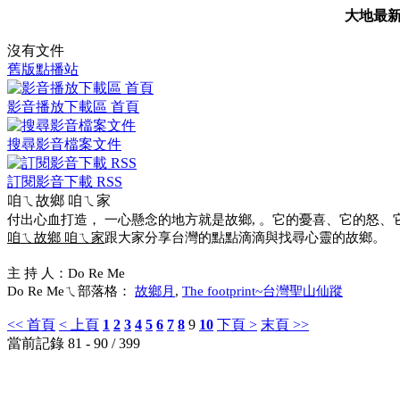
大地最
沒有文件
舊版點播站
影音播放下載區 首頁
搜尋影音檔案文件
訂閱影音下載 RSS
咱ㄟ故鄉 咱ㄟ家
付出心血打造， 一心懸念的地方就是故鄉, 。它的憂喜、它的怒
咱ㄟ故鄉 咱ㄟ家
跟大家分享台灣的點點滴滴與找尋心靈的故鄉。
主 持 人：Do Re Me
Do Re Meㄟ部落格：
故鄉月
,
The footprint~台灣聖山仙蹤
<< 首頁
< 上頁
1
2
3
4
5
6
7
8
9
10
下頁 >
末頁 >>
當前記錄 81 - 90 / 399