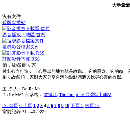
大地最
沒有文件
舊版點播站
影音播放下載區 首頁
搜尋影音檔案文件
訂閱影音下載 RSS
咱ㄟ故鄉 咱ㄟ家
付出心血打造， 一心懸念的地方就是故鄉, 。它的憂喜、它的怒
咱ㄟ故鄉 咱ㄟ家
跟大家分享台灣的點點滴滴與找尋心靈的故鄉。
主 持 人：Do Re Me
Do Re Meㄟ部落格：
故鄉月
,
The footprint~台灣聖山仙蹤
<< 首頁
< 上頁
1
2
3
4
5
6
7
8
9
10
下頁 >
末頁 >>
當前記錄 31 - 40 / 399