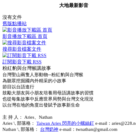
大地最新影音
沒有文件
舊版點播站
影音播放下載區 首頁
搜尋影音檔案文件
訂閱影音下載 RSS
粉紅豹與台灣猴講故事
台灣聖山兩隻人形動物─粉紅豹與台灣猴
為聽眾挖掘國內外精采的小故事
節目以台語進行
鼓勵大朋友與小朋友培養用母語講故事的習慣
也從每集故事中反應世界局勢與台灣文化現況
以台灣在地的角度出發賦予故事新生命
主 持 人： Aries、Nathan
Ariesㄟ部落格：
Taiwan Aries 閃亮的小螺絲釘
e-mail：aries@228.ne
Nathanㄟ部落格：
台灣奶神
e-mail：twnathan@gmail.com