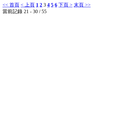
<< 首頁
< 上頁
1
2
3
4
5
6
下頁 >
末頁 >>
當前記錄 21 - 30 / 55