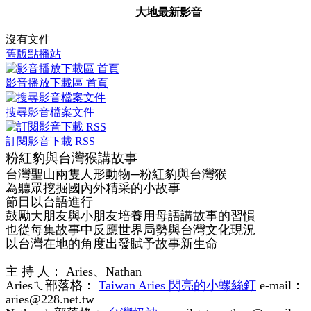
大地最新影音
沒有文件
舊版點播站
影音播放下載區 首頁
搜尋影音檔案文件
訂閱影音下載 RSS
粉紅豹與台灣猴講故事
台灣聖山兩隻人形動物─粉紅豹與台灣猴
為聽眾挖掘國內外精采的小故事
節目以台語進行
鼓勵大朋友與小朋友培養用母語講故事的習慣
也從每集故事中反應世界局勢與台灣文化現況
以台灣在地的角度出發賦予故事新生命
主 持 人： Aries、Nathan
Ariesㄟ部落格：
Taiwan Aries 閃亮的小螺絲釘
e-mail：
aries@228.net.tw