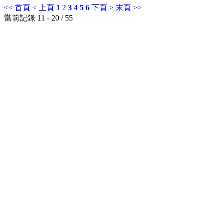
<< 首頁
< 上頁
1
2
3
4
5
6
下頁 >
末頁 >>
當前記錄 11 - 20 / 55