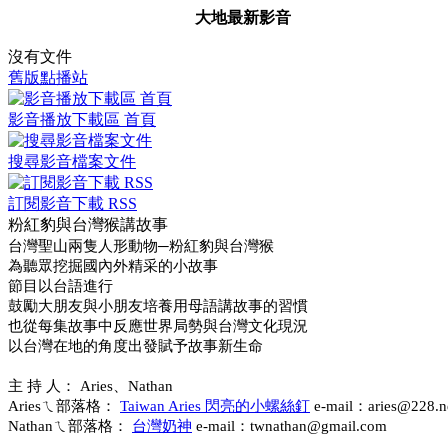
大地最新影音
沒有文件
舊版點播站
影音播放下載區 首頁
搜尋影音檔案文件
訂閱影音下載 RSS
粉紅豹與台灣猴講故事
台灣聖山兩隻人形動物─粉紅豹與台灣猴
為聽眾挖掘國內外精采的小故事
節目以台語進行
鼓勵大朋友與小朋友培養用母語講故事的習慣
也從每集故事中反應世界局勢與台灣文化現況
以台灣在地的角度出發賦予故事新生命
主 持 人： Aries、Nathan
Ariesㄟ部落格：
Taiwan Aries 閃亮的小螺絲釘
e-mail：aries@228.ne
Nathanㄟ部落格：
台灣奶神
e-mail：twnathan@gmail.com