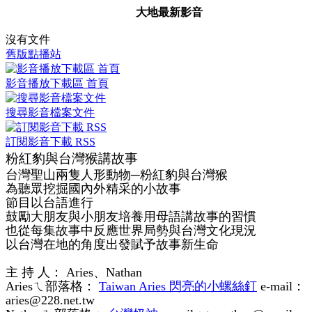
大地最新影音
沒有文件
舊版點播站
影音播放下載區 首頁
搜尋影音檔案文件
訂閱影音下載 RSS
粉紅豹與台灣猴講故事
台灣聖山兩隻人形動物─粉紅豹與台灣猴
為聽眾挖掘國內外精采的小故事
節目以台語進行
鼓勵大朋友與小朋友培養用母語講故事的習慣
也從每集故事中反應世界局勢與台灣文化現況
以台灣在地的角度出發賦予故事新生命
主 持 人： Aries、Nathan
Ariesㄟ部落格：
Taiwan Aries 閃亮的小螺絲釘
e-mail：
aries@228.net.tw