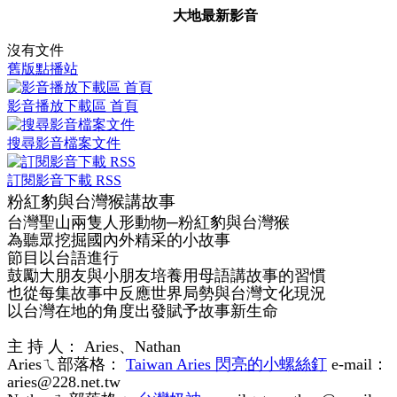
大地最新影音
沒有文件
舊版點播站
影音播放下載區 首頁
搜尋影音檔案文件
訂閱影音下載 RSS
粉紅豹與台灣猴講故事
台灣聖山兩隻人形動物─粉紅豹與台灣猴
為聽眾挖掘國內外精采的小故事
節目以台語進行
鼓勵大朋友與小朋友培養用母語講故事的習慣
也從每集故事中反應世界局勢與台灣文化現況
以台灣在地的角度出發賦予故事新生命
主 持 人： Aries、Nathan
Ariesㄟ部落格：
Taiwan Aries 閃亮的小螺絲釘
e-mail：
aries@228.net.tw