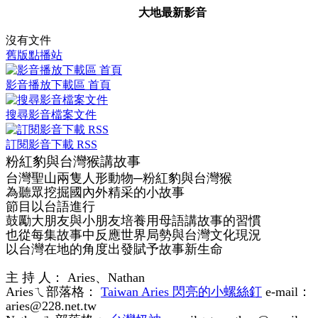
大地最新影音
沒有文件
舊版點播站
影音播放下載區 首頁
搜尋影音檔案文件
訂閱影音下載 RSS
粉紅豹與台灣猴講故事
台灣聖山兩隻人形動物─粉紅豹與台灣猴
為聽眾挖掘國內外精采的小故事
節目以台語進行
鼓勵大朋友與小朋友培養用母語講故事的習慣
也從每集故事中反應世界局勢與台灣文化現況
以台灣在地的角度出發賦予故事新生命
主 持 人： Aries、Nathan
Ariesㄟ部落格：
Taiwan Aries 閃亮的小螺絲釘
e-mail：
aries@228.net.tw