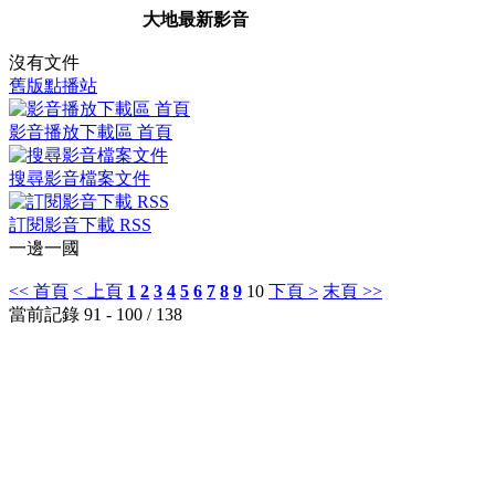
大地最新影音
沒有文件
舊版點播站
影音播放下載區 首頁
搜尋影音檔案文件
訂閱影音下載 RSS
一邊一國
<< 首頁
< 上頁
1
2
3
4
5
6
7
8
9
10
下頁 >
末頁 >>
當前記錄 91 - 100 / 138