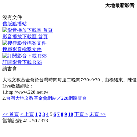
大地最新影音
沒有文件
舊版點播站
影音播放下載區 首頁
搜尋影音檔案文件
訂閱影音下載 RSS
讀書會
大地文教基金會於台灣時間每週二晚間7:30~9:30，由楊緒東、陳俊
Live收聽網址：
1.http://www.228.net.tw
2.
台灣大地文教基金會網站／228網路電台
<< 首頁
< 上頁
1
2
3
4
5
6
7
8
9
10
下頁 >
末頁 >>
當前記錄 41 - 50 / 373