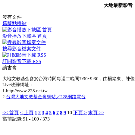
大地最新影音
沒有文件
舊版點播站
影音播放下載區 首頁
搜尋影音檔案文件
訂閱影音下載 RSS
讀書會
大地文教基金會於台灣時間每週二晚間7:30~9:30，由楊緒東、陳俊
Live收聽網址：
1.http://www.228.net.tw
2.
台灣大地文教基金會網站／228網路電台
<< 首頁
< 上頁
1
2
3
4
5
6
7
8
9
10
下頁 >
末頁 >>
當前記錄 91 - 100 / 373