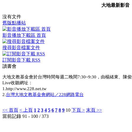
大地最新影音
沒有文件
舊版點播站
影音播放下載區 首頁
搜尋影音檔案文件
訂閱影音下載 RSS
讀書會
大地文教基金會於台灣時間每週二晚間7:30~9:30，由楊緒東、陳俊
Live收聽網址：
1.http://www.228.net.tw
2.
台灣大地文教基金會網站／228網路電台
<< 首頁
< 上頁
1
2
3
4
5
6
7
8
9
10
下頁 >
末頁 >>
當前記錄 91 - 100 / 373