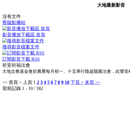
大地最新影音
沒有文件
舊版點播站
影音播放下載區 首頁
搜尋影音檔案文件
訂閱影音下載 RSS
祈安祈福法會
大地文教基金會於農曆每月初一、十五舉行陰超陽薦法會，此聲音
<< 首頁
< 上頁
1
2
3
4
5
6
7
8
9
10
下頁 >
末頁 >>
當前記錄 1 - 10 / 382