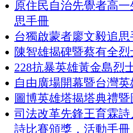
原住民自治先覺者高一
思手冊
台獨啟蒙者廖文毅追思
陳智雄揭碑暨蔡有全烈
228抗暴英雄黃金島烈
自由廣場開幕暨台灣英
圖博英雄塔揭塔典禮暨
司法改革先鋒王育霖詩
詩比賽頒獎．活動手冊