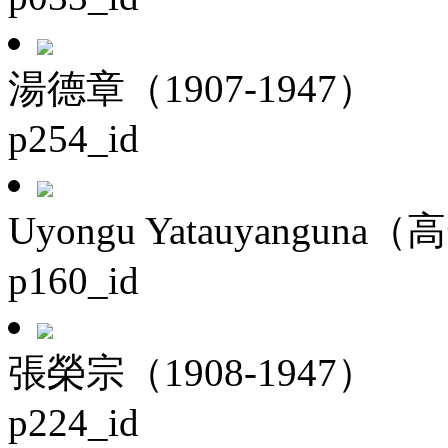
湯德章（1907-1947）
p254_id
Uyongu Yatauyanguna（
p160_id
張榮宗（1908-1947）
p224_id