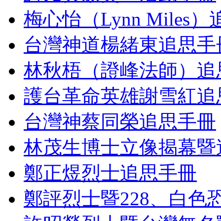
梅心怡（Lynn Miles
台灣神道楊緒東追思手
林秋梧（證峰法師）追
護台革命英雄謝雪紅追
台灣神蔡同榮追思手冊
林茂生博士立像揭幕暨
鄭正煜烈士追思手冊
鄭評烈士暨228、白色