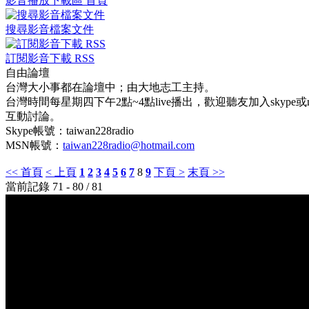
影音播放下載區 首頁
搜尋影音檔案文件
訂閱影音下載 RSS
自由論壇
台灣大小事都在論壇中；由大地志工主持。
台灣時間每星期四下午2點~4點live播出，歡迎聽友加入skype
互動討論。
Skype帳號：taiwan228radio
MSN帳號：
taiwan228radio@hotmail.com
<< 首頁
< 上頁
1
2
3
4
5
6
7
8
9
下頁 >
末頁 >>
當前記錄 71 - 80 / 81