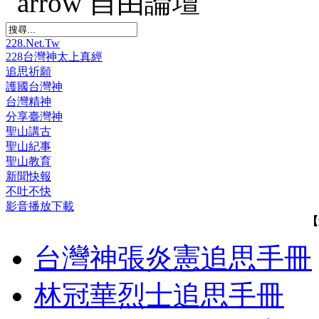
自由論壇
228.Net.Tw
228台灣神太上真經
追思祈願
護國台灣神
台灣精神
分享臺灣神
聖山講古
聖山紀事
聖山教育
新聞快報
不吐不快
影音播放下載
【
台灣神張炎憲追思手冊
林冠華烈士追思手冊