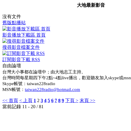
大地最新影音
沒有文件
舊版點播站
影音播放下載區 首頁
搜尋影音檔案文件
訂閱影音下載 RSS
自由論壇
台灣大小事都在論壇中；由大地志工主持。
台灣時間每星期四下午2點~4點live播出，歡迎聽友加入skype或
Skype帳號：taiwan228radio
MSN帳號：
taiwan228radio@hotmail.com
<< 首頁
< 上頁
1
2
3
4
5
6
7
8
9
下頁 >
末頁 >>
當前記錄 11 - 20 / 81