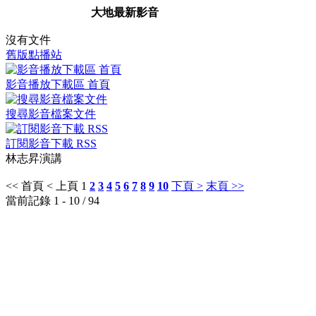
大地最新影音
沒有文件
舊版點播站
影音播放下載區 首頁
搜尋影音檔案文件
訂閱影音下載 RSS
林志昇演講
<< 首頁
< 上頁
1
2
3
4
5
6
7
8
9
10
下頁 >
末頁 >>
當前記錄 1 - 10 / 94