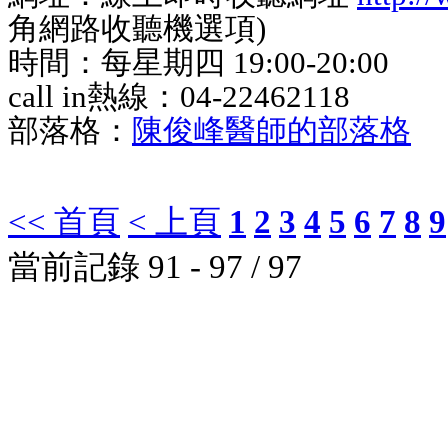
角網路收聽機選項)
時間：每星期四 19:00-20:00
call in熱線：04-22462118
部落格：
陳俊峰醫師的部落格
<< 首頁
< 上頁
1
2
3
4
5
6
7
8
9
當前記錄 91 - 97 / 97