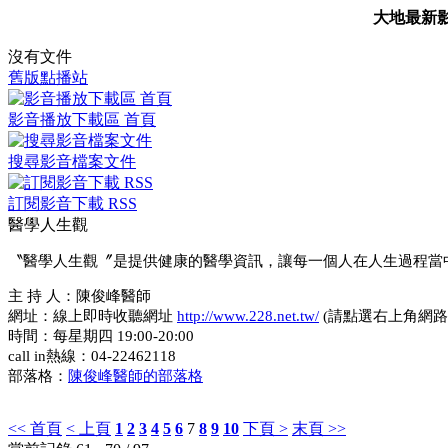
大地最新
沒有文件
舊版點播站
影音播放下載區 首頁
搜尋影音檔案文件
訂閱影音下載 RSS
醫學人生觀
〝醫學人生觀〞是提供健康的醫學資訊，讓每一個人在人生過程當
主 持 人：陳俊峰醫師
網址：線上即時收聽網址
http://www.228.net.tw/
(請點選右上角網路
時間：每星期四 19:00-20:00
call in熱線：04-22462118
部落格：
陳俊峰醫師的部落格
<< 首頁
< 上頁
1
2
3
4
5
6
7
8
9
10
下頁 >
末頁 >>