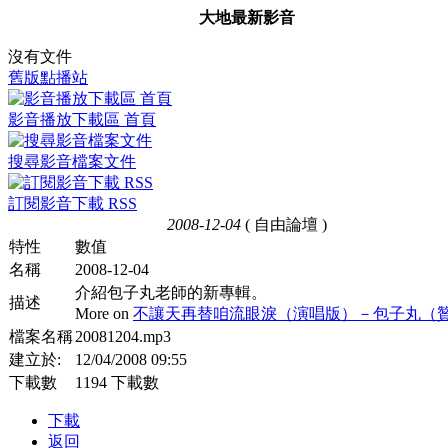
大地最新影音
沒有文件
舊版點播站
影音播放下載區 首頁
搜尋影音檔案文件
訂閱影音下載 RSS
2008-12-04
( 自由論壇 )
特性
數值
名稱
2008-12-04
介紹包子丸老師的新專輯。
描述
More on
不讓天再替咱流眼淚（演唱版）－包子丸（
檔案名稱
20081204.mp3
建立於:
12/04/2008 09:55
下載數
1194 下載數
下載
返回