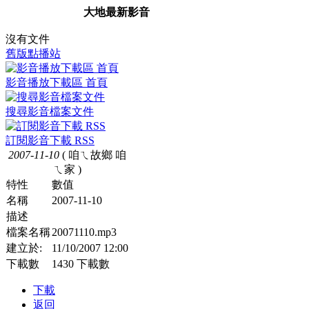
大地最新影音
沒有文件
舊版點播站
影音播放下載區 首頁
搜尋影音檔案文件
訂閱影音下載 RSS
2007-11-10
( 咱ㄟ故鄉 咱
ㄟ家 )
特性
數值
名稱
2007-11-10
描述
檔案名稱
20071110.mp3
建立於:
11/10/2007 12:00
下載數
1430 下載數
下載
返回