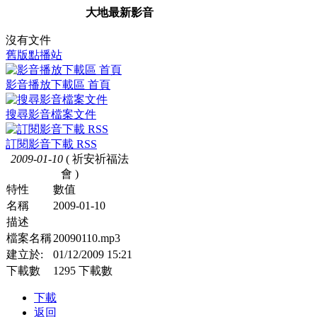
大地最新影音
沒有文件
舊版點播站
影音播放下載區 首頁
搜尋影音檔案文件
訂閱影音下載 RSS
2009-01-10
( 祈安祈福法
會 )
特性
數值
名稱
2009-01-10
描述
檔案名稱
20090110.mp3
建立於:
01/12/2009 15:21
下載數
1295 下載數
下載
返回