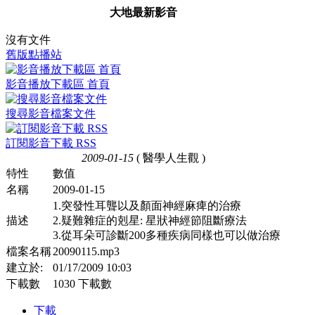
大地最新影音
沒有文件
舊版點播站
影音播放下載區 首頁
搜尋影音檔案文件
訂閱影音下載 RSS
2009-01-15
( 醫學人生觀 )
特性
數值
名稱
2009-01-15
1.突發性耳聾以及顏面神經麻痺的治療
描述
2.疑難雜症的剋星: 星狀神經節阻斷療法
3.從耳朵可診斷200多種疾病同樣也可以做治療
檔案名稱
20090115.mp3
建立於:
01/17/2009 10:03
下載數
1030 下載數
下載