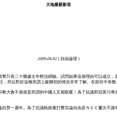
大地最新影音
2009-04-02
( 自由論壇 )
為員警只有二十幾歲太年輕沒經驗。試問如果這個理由可以成立，
注，所以對於這種所謂上級關切的情況非常了解。在節目中有教
界宗教大會不過就是所謂的中國人互相取暖！為了抗議郭冠英污辱
論自焚一週年。為了抗議執政黨打壓言論自由及ＮＣＣ屢次不讓海