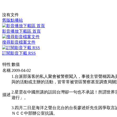
沒有文件
舊版點播站
影音播放下載區 首頁
搜尋影音檔案文件
訂閱影音下載 RSS
特性
數值
名稱
2009-04-02
1.台派部落客的私人聚會被警察闖入，事後主管聲稱因
與的活動或主辦的活動，皆常常被管區警察甚至調查局關
2.星雲在中國所講的話回台灣卻一句也不承認！所謂世
描述
遊行」。
3.四月二日是海洋之聲台北台的台長廖述炘先生因爭取言
ＮＣＣ中部辦公室抗議。