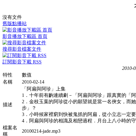
沒有文件
舊版點播站
影音播放下載區 首頁
搜尋影音檔案文件
訂閱影音下載 RSS
2010-0
特性
數值
名稱
2010-02-14
「阿扁與阿珍」上集
1．十年前有齣連續劇－「阿扁與阿珍」跟真實的「
2．金枝玉葉的阿珍從小的願望就是當一名俠女，而
描述
步」？
3．小時候家裡窮到快被鬼抓的阿扁，從小立志一定
4．阿扁與阿珍的相識及相戀過程．月台上八小時的
檔案名
20100214-jade.mp3
稱