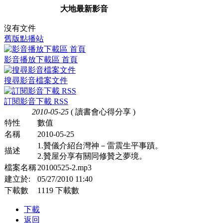
大地最新影音
沒有文件
舊版點播站
影音播放下載區 首頁
搜尋影音檔案文件
訂閱影音下載 RSS
2010-05-25
( 讀書會心得分享 )
特性
數值
名稱
2010-05-25
1.贊儀介紹台灣神－雷震生平事蹟。
描述
2.贊屋分享有關同修贊之夢境。
檔案名稱
20100525-2.mp3
建立於:
05/27/2010 11:40
下載數
1119 下載數
下載
返回